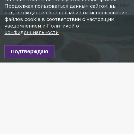
14 АПРЕЛЯ 2023, 07:21
НИКА СЕМЕНОВА
Продолжая пользоваться данным сайтом, вы
Ребёнка покусали прямо во время прогулки.
подтверждаете свое согласие на использование
файлов cookie в соответствии с настоящим
уведомлением и
Политикой о
конфиденциальности
.
Подтверждаю
Фото: unsplash.com
Есть новость?
Присылайте
сюда!
Читайте нас в мессенджере Max!