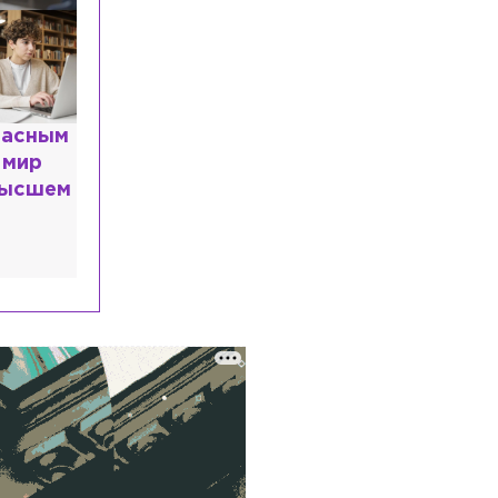
Поиск подрядчика для спасения
Меншикова бастиона приостановили
из-за вмешательства ФАС
Происшествия
Вчера, 18:27
Один человек погиб при
расным
пожаре в частном доме в Гатчине
 мир
высшем