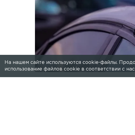
На нашем сайте используются cookie-файлы. Продо
использование файлов cookie в соответствии с н
Есть новость?
Присылайте
сюда!
В Петербурге возлюбленный женщины 
сообщил источник в правоохранитель
Ещё 28 января в полицию поступил т