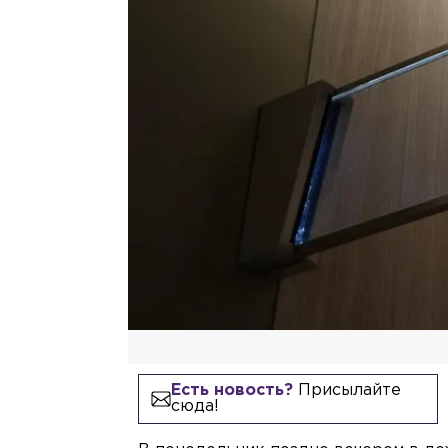
Есть новость?
Присылайте
сюда!