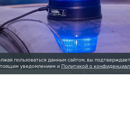
лжая пользоваться данным сайтом, вы подтверждает
астоящим уведомлением и
Политикой о конфиденциал
Фото: Tino Plunert/globallo
Читайте нас в мессендже
надругался над малолетниками детьми. Об этом 78.
ных органах.
ревожный звонок: сожитель угрожал 11-летним детям