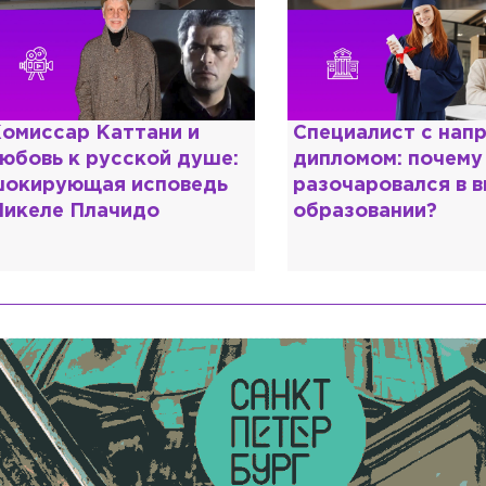
омиссар Каттани и
Специалист с нап
юбовь к русской душе:
дипломом: почему
окирующая исповедь
разочаровался в 
икеле Плачидо
образовании?