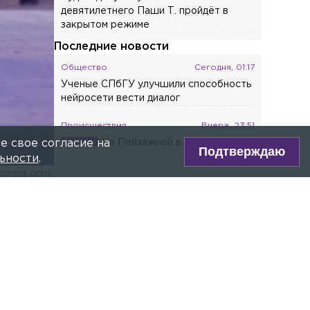
девятилетнего Паши Т. пройдёт в
закрытом режиме
Последние новости
Общество
Сегодня, 01:17
Ученые СПбГУ улучшили способность
нейросети вести диалог
Происшествия
Вчера, 23:51
На Пейзажной в ночном
е свое согласие на
Подтверждаю
пожаре сгорели три автомобиля
ьности
.
okpress.com
Общество
Вчера, 22:56
В России с сентября изменятся
ре Max!
правила оповещения пассажиров об
отмене или задержке поездов
ru
Происшествия
Вчера, 21:52
На проспекте Энгельса в ДТП
пострадал мотоциклист