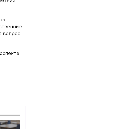
летний
Происшествия
Вчера, 21:52
На проспекте Энгельса в ДТП
пострадал мотоциклист
ета
ьственные
Общество
Вчера, 21:30
я вопрос
Ушла из жизни Фаина Наумовна
Саевич
Общество
Вчера, 20:52
оспекте
Более 8,5 тонны опасного мяса сняли с
прилавков в Петербурге и Ленобласти
Общество
Вчера, 19:46
Врач объяснила, почему россияне
стали чаще выбирать санатории
Спорт
Вчера, 19:19
У главного тренера сборной России по
футболу родился первый сын
Происшествия
Вчера, 18:53