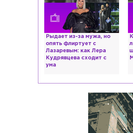
ии,
Рыдает из-за мужа, но
К
сты и
опять флиртует с
л
помощь: что
Лазаревым: как Лера
ш
 рассказали
Кудрявцева сходит с
М
ума