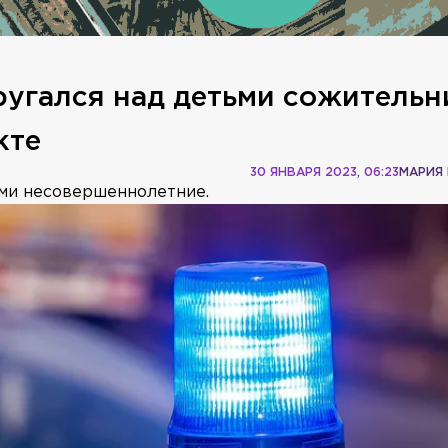
угался над детьми сожитель
кте
30 ЯНВАРЯ 2023, 06:23
МАРИЯ
ами несовершеннолетние.