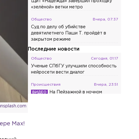
Щит «Надежда» завершил проходку
«зелёной» ветки метро
Общество
Вчера, 07:37
Суд по делу об убийстве
девятилетнего Паши Т. пройдёт в
закрытом режиме
Последние новости
Общество
Сегодня, 01:17
Ученые СПбГУ улучшили способность
нейросети вести диалог
Происшествия
Вчера, 23:51
На Пейзажной в ночном
пожаре сгорели три автомобиля
unsplash.com
Общество
Вчера, 22:56
В России с сентября изменятся
ере Max!
правила оповещения пассажиров об
отмене или задержке поездов