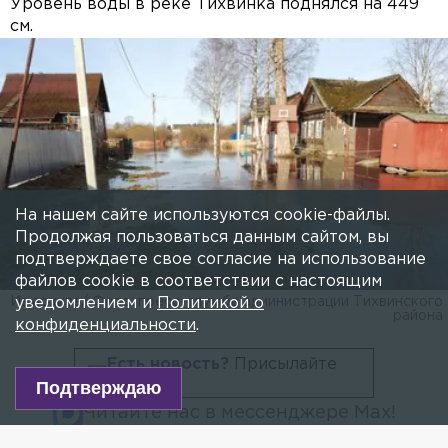
Уровень воды в реке Тихвинка поднялся на 449
см.
На нашем сайте используются cookie-файлы.
Продолжая пользоваться данным сайтом, вы
подтверждаете свое согласие на использование
файлов cookie в соответствии с настоящим
Из архива/ Фото: пресс-служба администрации Тихвинского
уведомлением и
Политикой о
района
конфиденциальности
.
Есть новость?
Присылайте
сюда!
Подтверждаю
Читайте нас в мессенджере Max!