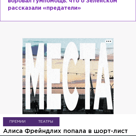
Лазаревым: как Лера Кудрявцева
сходит с ума
ПРЕМИИ
ТЕАТРЫ
Алиса Фрейндлих попала в шорт-лист