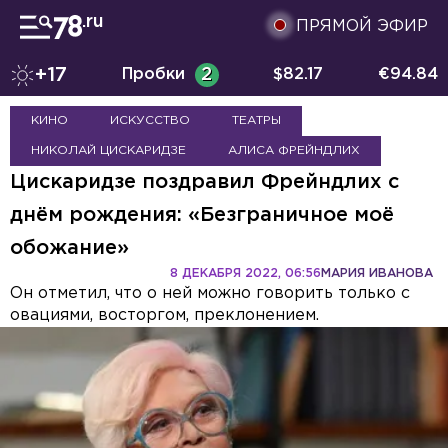
ПРЯМОЙ ЭФИР
+17
Пробки
2
$
82.17
€
94.84
КИНО
ИСКУССТВО
ТЕАТРЫ
НИКОЛАЙ ЦИСКАРИДЗЕ
АЛИСА ФРЕЙНДЛИХ
Цискаридзе поздравил Фрейндлих с
днём рождения: «Безграничное моё
обожание»
8 ДЕКАБРЯ 2022, 06:56
МАРИЯ ИВАНОВА
Он отметил, что о ней можно говорить только с
овациями, восторгом, преклонением.