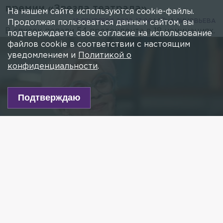
премии «Звезда театрала»
На нашем сайте используются cookie-файлы.
13 СЕНТЯБРЯ 2022, 17:00
АЛЁНА ЗИНОВЬЕВА
Продолжая пользоваться данным сайтом, вы
В список попали 54 претендента в 18 номинациях.
подтверждаете свое согласие на использование
файлов cookie в соответствии с настоящим
уведомлением и
Политикой о
конфиденциальности
.
Подтверждаю
Фото: kinopoisk.ru
Есть новость?
Присылайте
сюда!
Читайте нас в мессенджере Max!