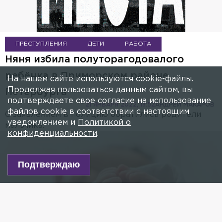
ПРЕСТУПЛЕНИЯ
ДЕТИ
РАБОТА
Няня избила полуторагодовалого
ребёнка в Приморском районе
На нашем сайте используются cookie-файлы.
Продолжая пользоваться данным сайтом, вы
Петербурга
подтверждаете свое согласие на использование
21 ЯНВАРЯ 2022, 13:52
АНДРЕЙ МАКАРОВ
файлов cookie в соответствии с настоящим
С заявлением в полицию обратились родители
уведомлением и
Политикой о
мальчика.
конфиденциальности
.
Подтверждаю