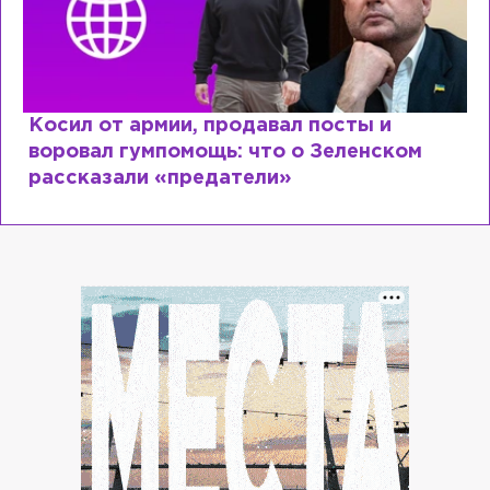
и
Рыдает из-за мужа, но опять флир
ском
Лазаревым: как Лера Кудрявцева
сходит с ума