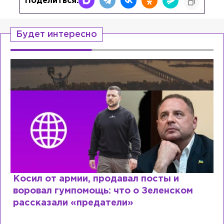
Поделиться:
Будет интересно
Рыдает из-за мужа, но опять флиртует с
Лазаревым: как Лера Кудрявцева
сходит с ума