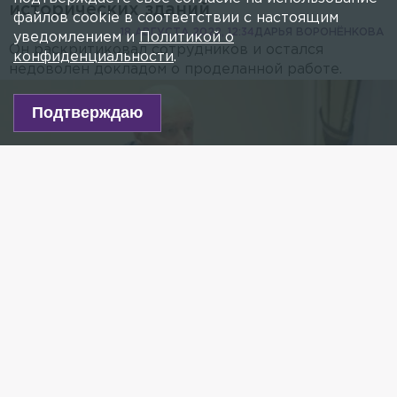
исторических зданий
файлов cookie в соответствии с настоящим
18 АВГУСТА 2022, 12:34
ДАРЬЯ ВОРОНЁНКОВА
уведомлением и
Политикой о
Он раскритиковал сотрудников и остался
конфиденциальности
.
недоволен докладом о проделанной работе.
Подтверждаю
Фото: пресс-служба ГСУ СК РФ
Есть новость?
Присылайте
сюда!