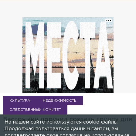
КУЛЬТУРА
НЕДВИЖИМОСТЬ
СЛЕДСТВЕННЫЙ КОМИТЕТ
Бастрыкин поручил создать группу для
На нашем сайте используются cookie-файлы.
Продолжая пользоваться данным сайтом, вы
расследования дел по сносам
подтверждаете свое согласие на использование