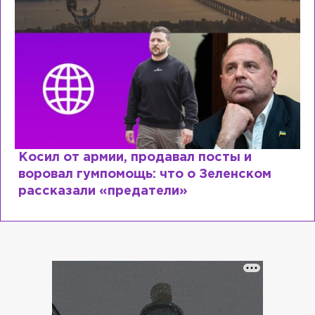
Косил от армии, продавал посты и
воровал гумпомощь: что о Зеленском
рассказали «предатели»