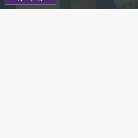
Фото: globallookpress.com/Kremlin Pool
Есть новость?
Присылайте
сюда!
Читайте нас в мессенджере Max!
Президент России Владимир Путин подписал
закон об уголовном наказании
за распространение недостоверной информации
о работающих за рубежом госорганах.
Как передаёт
РИА Новости
, документ