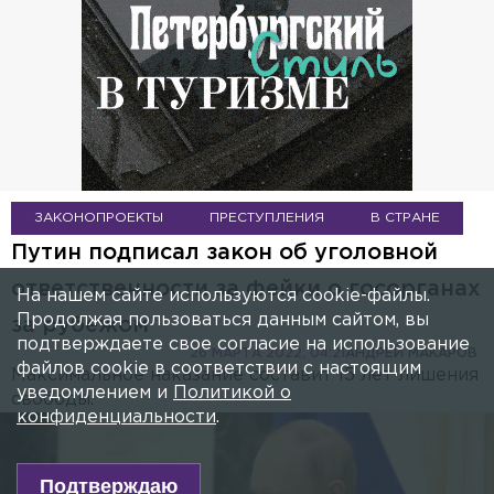
ЗАКОНОПРОЕКТЫ
ПРЕСТУПЛЕНИЯ
В СТРАНЕ
Путин подписал закон об уголовной
ответственности за фейки о госорганах
На нашем сайте используются cookie-файлы.
Продолжая пользоваться данным сайтом, вы
за рубежом
подтверждаете свое согласие на использование
26 МАРТА 2022, 04:21
АНДРЕЙ МАКАРОВ
файлов cookie в соответствии с настоящим
Максимальное наказание составит 15 лет лишения
уведомлением и
Политикой о
свободы.
конфиденциальности
.
Подтверждаю