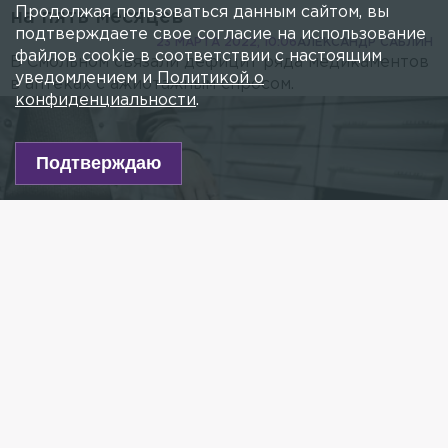
Продолжая пользоваться данным сайтом, вы
на пять месяцев
подтверждаете свое согласие на использование
23 МАРТА 2022, 10:06
АЛЕКСАНДР САБЛИН
файлов cookie в соответствии с настоящим
В Смольном связали дефицит ряда медикаментов
уведомлением и
Политикой о
в аптеках с ажиотажным спросом.
конфиденциальности
.
Подтверждаю
Фото: Christoph Soeder/globallookpress.com
Есть новость?
Присылайте
сюда!