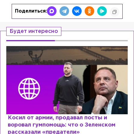
Поделиться:
Будет интересно
Косил от армии, продавал посты и
воровал гумпомощь: что о Зеленском
рассказали «предатели»