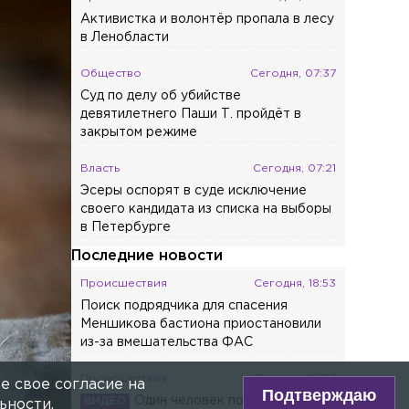
Активистка и волонтёр пропала в лесу
в Ленобласти
Общество
Сегодня, 07:37
Суд по делу об убийстве
девятилетнего Паши Т. пройдёт в
закрытом режиме
Власть
Сегодня, 07:21
Эсеры оспорят в суде исключение
своего кандидата из списка на выборы
в Петербурге
Последние новости
Происшествия
Сегодня, 18:53
Поиск подрядчика для спасения
Меншикова бастиона приостановили
из-за вмешательства ФАС
Происшествия
Сегодня, 18:27
е свое согласие на
Подтверждаю
Один человек погиб при
ьности
.