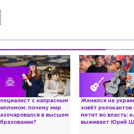
енился на украинке,
Косил от армии,
овёт релокантов в РФ и
продавал посты и
етит во власть: как
воровал гумпомощ
ыживает Юрий Шевчук
о Зеленском расс
«предатели»