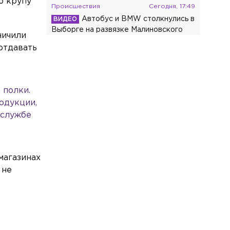
ю крупу
Происшествия
Сегодня, 17:49
Автобус и BMW столкнулись в
Выборге на развязке Малиновского
ничили
проезда
отдавать
Общество
Сегодня, 17:14
В Петербурге разработают план
защиты берегов Финского залива от
 полки.
разрушения
одукции,
Экономика
Сегодня, 17:01
-службе
Россия закупила в Турции рекордную
партию ежевики
магазинах
Общество
Сегодня, 16:30
 не
Число легальных такси в Петербурге
выросло почти в три раза
Происшествия
Сегодня, 16:17
Фура вылетела в лес после
ДТП на трассе в Ленобласти