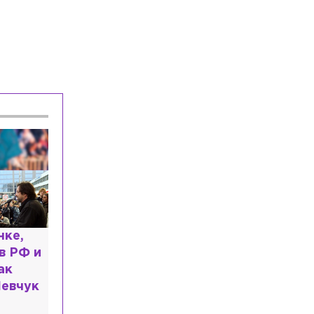
Общество
Сегодня, 16:07
Названы три типа приборов, которые
тратят энергию даже в выключенном
виде
Происшествия
Сегодня, 15:31
Водитель «Газели» потерял
сознание после ДТП из трёх машин на
КАД
ь: что
казали