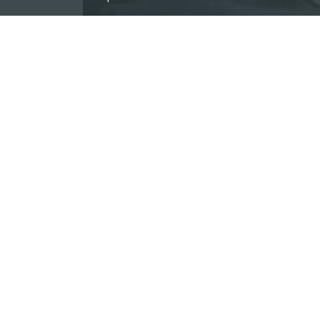
Есть новость?
Присылайте
сюда!
Каждый второй продукт на полке маг
государственного стандарта. Об это
организации потребителей «Обществ
конференции в «Интерфакс».
В частности, эксперт рассказал о ка
По словам Вишневецкого, чаще всего
Они, пытаясь конкурировать с местны
замены ингредиентов. Так, в молоке, 
молочного жира.
— Во многих образцах нет молоч
не единичные, — отметил экспер