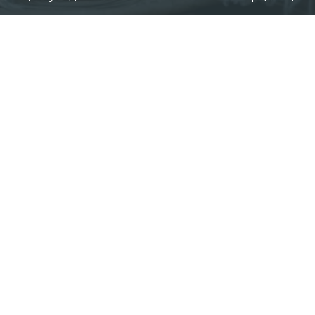
Фото: p
Читайте нас в мессендже
азина с маркировкой ГОСТ не соответствует требов
м заявил председатель петербургской общественной
енный контроль» Всеволод Вишневецкий на пресс-
честве молочной продукции на прилавках магазинов.
 нарушения находят у производителей из других рег
ми, добиваются снижения цен за счёт «разбавления»
сметане или масле довольно часто не находят никако
ного жира. <…> Это достаточно много случаев,
т.