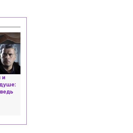
Общество
Сегодня, 04:54
Минтруд подготовил проект о
расширении категорий лиц, которым
полагаются две пенсии
Власть
Сегодня, 04:25
Бывший президент Финляндии
Ниинистё отверг возможность
нападения России на НАТО
Общество
Сегодня, 03:45
В сквере Истории ВДВ установили
расным
мемориал, посвящённый десантникам
 мир
высшем