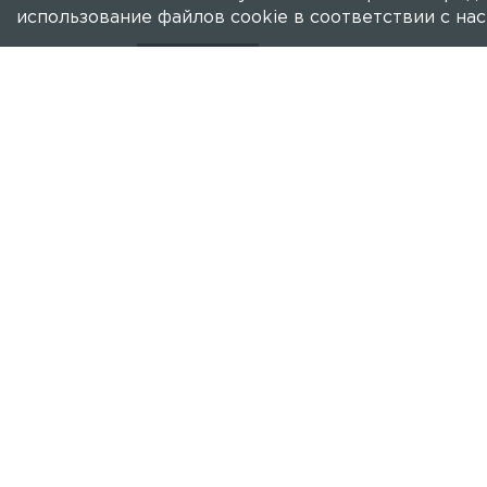
использование файлов cookie в соответствии с н
ПРИСТАВЫ
Обстоятельства взры
главе СК РФ
Бастрыкин также требует, чтобы все