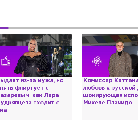
омиссар Каттани и
Специалист с нап
юбовь к русской душе:
дипломом: почему
окирующая исповедь
разочаровался в 
икеле Плачидо
образовании?