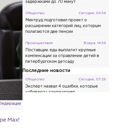
задержками до 70 минут
Общество
Сегодня, 04:54
Минтруд подготовил проект о
расширении категорий лиц, которым
полагаются две пенсии
Происшествия
Вчера, 14:59
Поставщик еды выплатит крупные
компенсации за отравление детей в
петербургском детсаду
Последние новости
Общество
Сегодня, 07:26
Эксперт назвал 4 ошибки, которые
«убивают» кондиционер
 Федерации
Общество
Сегодня, 07:11
Экономист объяснил, как не
переплатить при сборах ребёнка в
ре Max!
школу