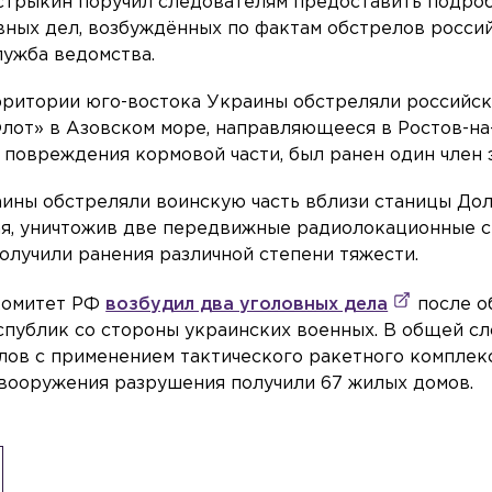
трыкин поручил следователям предоставить подро
вных дел, возбуждённых по фактам обстрелов росси
лужба ведомства.
рритории юго-востока Украины обстреляли российс
лот» в Азовском море, направляющееся в Ростов-на
 повреждения кормовой части, был ранен один член 
аины обстреляли воинскую часть вблизи станицы До
ая, уничтожив две передвижные радиолокационные с
лучили ранения различной степени тяжести.
комитет РФ
возбудил два уголовных дела
после о
спублик со стороны украинских военных. В общей с
лов с применением тактического ракетного комплек
 вооружения разрушения получили 67 жилых домов.