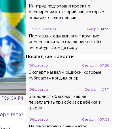
Минтруд подготовил проект о
расширении категорий лиц, которым
полагаются две пенсии
Происшествия
Вчера, 14:59
Поставщик еды выплатит крупные
компенсации за отравление детей в
петербургском детсаду
Последние новости
Общество
Сегодня, 07:26
Эксперт назвал 4 ошибки, которые
«убивают» кондиционер
Общество
Сегодня, 07:11
Экономист объяснил, как не
а ГСУ СК РФ
переплатить при сборах ребёнка в
школу
ере Max!
Общество
Сегодня, 07:05
На фиолетовой линии метро