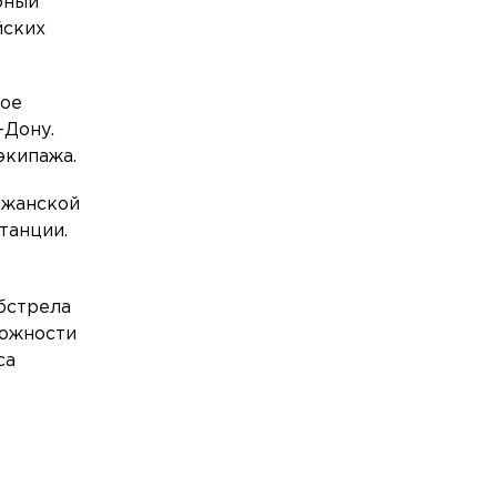
бный
Петербурга поезда следуют с
йских
увеличенным интервалом
Экономика
Сегодня, 06:32
кое
В середине августа ледокол
-Дону.
«Нарвская застава» для Петербурга
торжественно спустят на воду
экипажа.
Общество
Сегодня, 06:16
лжанской
«Берегите нервы»: Жизнь в больших
танции.
городах приводит к бруксизму
Общество
Сегодня, 05:59
бстрела
Электрички на Финляндском
ложности
направлении в Петербурге следуют с
са
задержками до 70 минут
Общество
Сегодня, 05:52
«Одна привычка за столом делает вас
смелее и богаче»: учёные сделали
важное открытие