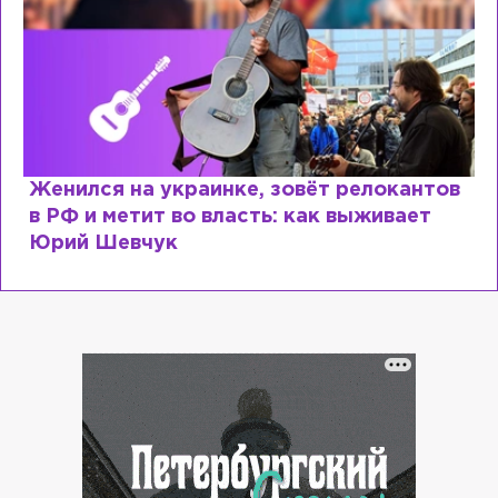
Женился на украинке, зовёт релокантов
в РФ и метит во власть: как выживает
Юрий Шевчук