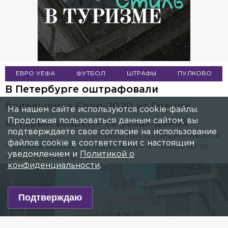
ЕВРО УЕФА
ФУТБОЛ
ШТРАФЫ
ПУЛКОВО
В Петербурге оштрафовали
болельщика Евро-2020 из Греции,
На нашем сайте используются cookie-файлы.
Продолжая пользоваться данным сайтом, вы
который вовремя не уехал домой
подтверждаете свое согласие на использование
25 ИЮЛЯ 2021, 18:23
АНДРЕЙ МАКАРОВ
файлов cookie в соответствии с настоящим
Мужчина заявил, что задержался в городе из-за
уведомлением и
Политикой о
плохого самочувствия.
конфиденциальности
.
Подтверждаю