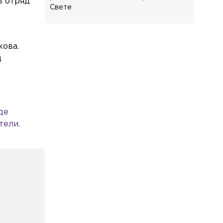
в отряд
Свете
Общество
Сегодня, 08:03
Роскачество нашло кишечную
кова.
палочку в бургерах пяти крупнейших
д
фастфудов
Общество
Сегодня, 07:55
На улице Восстания 26-летний парень
устроил стрельбу из сигнального
пистолета
де
тели.
Происшествия
Сегодня, 07:47
Активистка и бывшая вожатая
пропала в лесу в Ленобласти
Общество
Сегодня, 07:42
В Петербурге уничтожили боеприпас
времён Великой Отечественной войны
Общество
Сегодня, 07:37