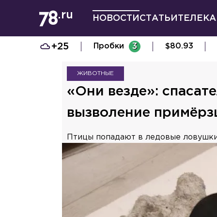
НОВОСТИ
СТАТЬИ
ТЕЛЕКА
+25
Пробки
3
$
80.93
ЖИВОТНЫЕ
«Они везде»: спасат
вызволение примёрз
Птицы попадают в ледовые ловушки 