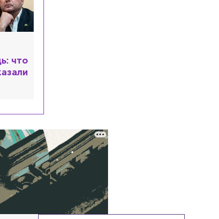
ь: что
казали