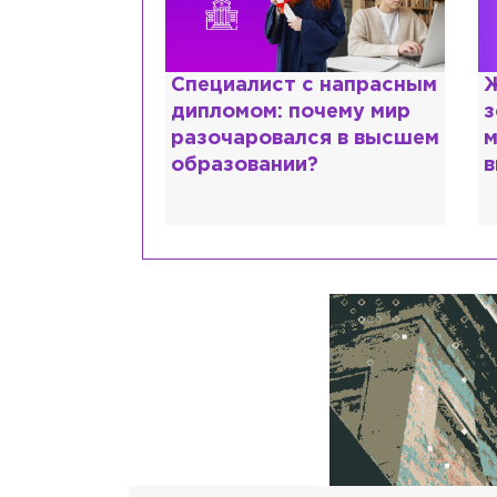
ттани и
Специалист с напрасным
Ж
ской душе:
дипломом: почему мир
з
 исповедь
разочаровался в высшем
м
идо
образовании?
в