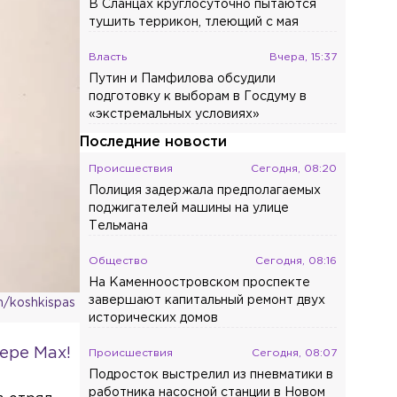
В Сланцах круглосуточно пытаются
тушить террикон, тлеющий с мая
Власть
Вчера, 15:37
Путин и Памфилова обсудили
подготовку к выборам в Госдуму в
«экстремальных условиях»
Последние новости
Происшествия
Сегодня, 08:20
Полиция задержала предполагаемых
поджигателей машины на улице
Тельмана
Общество
Сегодня, 08:16
На Каменноостровском проспекте
завершают капитальный ремонт двух
m/koshkispas
исторических домов
ере Max!
Происшествия
Сегодня, 08:07
Подросток выстрелил из пневматики в
работника насосной станции в Новом