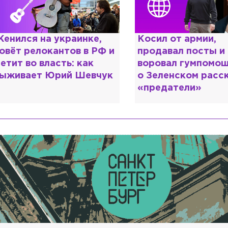
енился на украинке,
Косил от армии,
овёт релокантов в РФ и
продавал посты и
етит во власть: как
воровал гумпомощ
ыживает Юрий Шевчук
о Зеленском расс
«предатели»