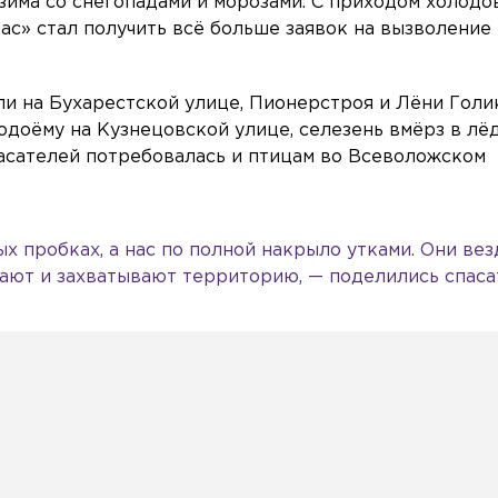
зима со снегопадами и морозами. С приходом холодо
с» стал получить всё больше заявок на вызволение
ли на Бухарестской улице, Пионерстроя и Лёни Голи
одоёму на Кузнецовской улице, селезень вмёрз в лё
асателей потребовалась и птицам во Всеволожском
х пробках, а нас по полной накрыло утками. Они вез
ают и захватывают территорию, — поделились спаса