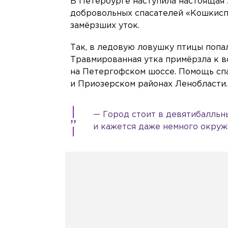
В Петербурге наступила настоящая 
добровольных спасателей «Кошкиспа
замёрзших уток.
Так, в ледовую ловушку птицы попа
Травмированная утка примёрзла к в
на Петергофском шоссе. Помощь сп
и Приозерском районах Ленобласти.
— Город стоит в девятибалльны
и кажется даже немного окруж