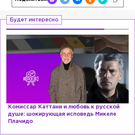
Будет интересно
Комиссар Каттани и любовь к русской
душе: шокирующая исповедь Микеле
Плачидо