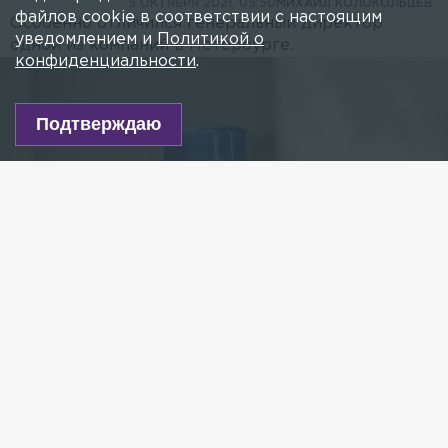
5 ОКТЯБРЯ 2021, 05:50
МИХАИЛ КОЛОКОЛЬЦЕВ
файлов cookie в соответствии с настоящим
Особенно отличился генеральный директор
уведомлением и
Политикой о
одной из компаний в Петербурге.
конфиденциальности
.
Подтверждаю
Фото: Komsomolskaya Pravda/Global Look Press
Есть новость?
Присылайте
сюда!
Читайте нас в мессенджере Max!