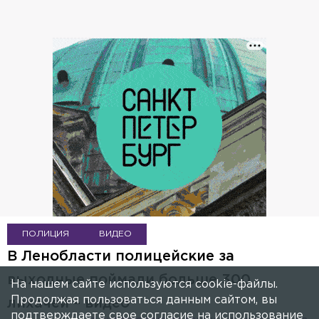
ПОЛИЦИЯ
ВИДЕО
В Ленобласти полицейские за
выходные поймали больше 300
На нашем сайте используются cookie-файлы.
Продолжая пользоваться данным сайтом, вы
лихачей – видео
подтверждаете свое согласие на использование