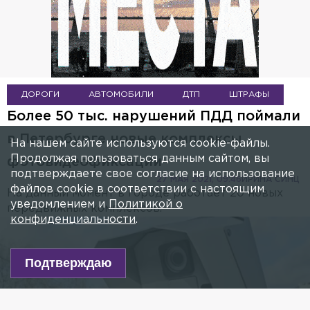
ДОРОГИ
АВТОМОБИЛИ
ДТП
ШТРАФЫ
Более 50 тыс. нарушений ПДД поймали
в Петербурге новые комплексы
На нашем сайте используются cookie-файлы.
Продолжая пользоваться данным сайтом, вы
фотовидеофиксации
подтверждаете свое согласие на использование
27 МАЯ 2021, 09:46
ИРИНА СИНЦ
файлов cookie в соответствии с настоящим
На данный момент в городе работает 20 новых
уведомлением и
Политикой о
передвижных комплексов.
конфиденциальности
.
Подтверждаю