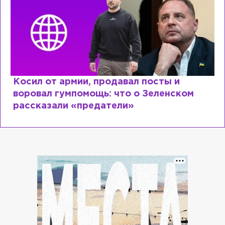
Рыдает из-за мужа, но опять флиртует с
Лазаревым: как Лера Кудрявцева
сходит с ума