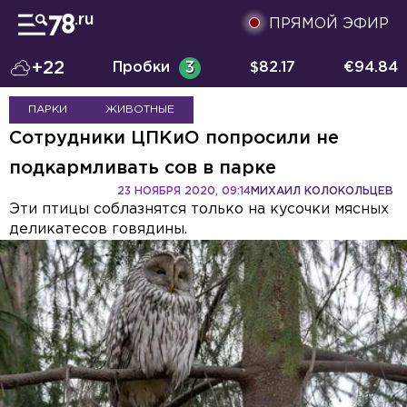
ПРЯМОЙ ЭФИР
+22
Пробки
3
$
82.17
€
94.84
ПАРКИ
ЖИВОТНЫЕ
Сотрудники ЦПКиО попросили не
подкармливать сов в парке
23 НОЯБРЯ 2020, 09:14
МИХАИЛ КОЛОКОЛЬЦЕВ
Эти птицы соблазнятся только на кусочки мясных
деликатесов говядины.