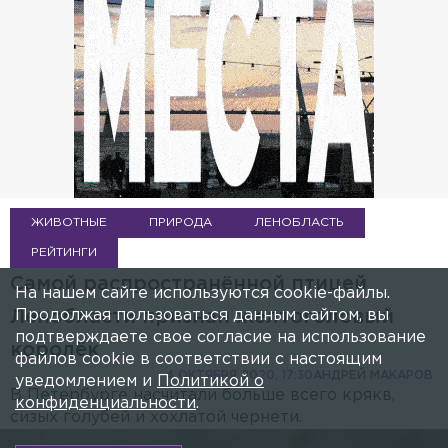
ЖИВОТНЫЕ
ПРИРОДА
ЛЕНОБЛАСТЬ
РЕЙТИНГИ
Самой распространённой птицей
На нашем сайте используются cookie-файлы.
Продолжая пользоваться данным сайтом, вы
Ленобласти признан желтоголовый
подтверждаете свое согласие на использование
королёк
файлов cookie в соответствии с настоящим
4 ОКТЯБРЯ 2020, 17:30
АНДРЕЙ МАКАРОВ
уведомлением и
Политикой о
В Петербурге насчитали больше всего крякв,
конфиденциальности
.
сизых голубей и хохлатой чернети.