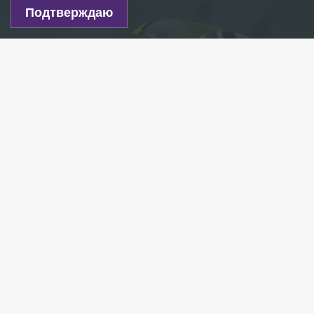
Подтверждаю
Желтоголовый королёк/ Фото: Андрей Киселёв, erbirds.ru
Есть новость?
Присылайте
сюда!
Читайте нас в мессенджере Max!
В выходные некоммерческое партнёрство
содействия развитию орнитологии «Птицы
и Люди» и международный союз охраны птиц