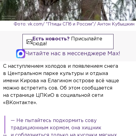
Фото: vk.com/ "Птицы СПб и России"/ Антон Кубышкин
Есть новость?
Присылайте
сюда!
Читайте нас в мессенджере Max!
С наступлением холодов и появлением снега
в Центральном парке культуры и отдыха
имени Кирова на Елагином острове всё чаще
можно встретить сов. Об этом сообщается
на странице ЦПКиО в социальной сети
«ВКонтакте».
— Не пытайтесь подкормить сову
традиционным кормом, она хищник
и соблазниться только на кусочки мясных