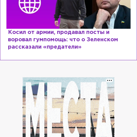
Рыдает из-за мужа, но опять флиртует с
Лазаревым: как Лера Кудрявцева
сходит с ума