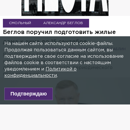
СМОЛЬНЫЙ
АЛЕКСАНДР БЕГЛОВ
Беглов поручил подготовить жилые
дома к зиме до 15 сентября
На нашем сайте используются cookie-файлы.
12 АВГУСТА 2019, 12:31
АЛЕКСАНДР САБЛИН
Продолжая пользоваться данным сайтом, вы
В настоящее время в Петербурге проходят
подтверждаете свое согласие на использование
испытания систем теплоснабжения, которые
файлов cookie в соответствии с настоящим
должны завершить к началу периодического
уведомлением и
Политикой о
протапливания.
конфиденциальности
.
Подтверждаю