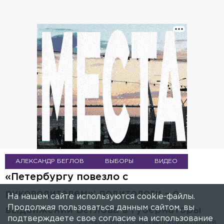
АЛЕКСАНДР БЕГЛОВ
ВЫБОРЫ
ВИДЕО
«Петербургу повезло с
руководителем»: политологи – о
На нашем сайте используются cookie-файлы.
Продолжая пользоваться данным сайтом, вы
выдвижении Беглова в губернаторы
подтверждаете свое согласие на использование
25 МАЯ 2019, 17:09
МИХАИЛ КОЛОКОЛЬЦЕВ