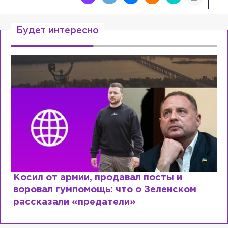
Будет интересно
Рыдает из-за мужа, но опять флиртует с
Лазаревым: как Лера Кудрявцева
сходит с ума