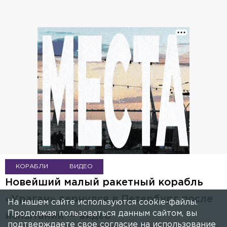
КОРАБЛИ
ВИДЕО
Новейший малый ракетный корабль
«Ураган» вернулся в Петербург после
На нашем сайте используются cookie-файлы.
Продолжая пользоваться данным сайтом, вы
испытаний — видео
подтверждаете свое согласие на использование