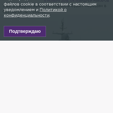
6 НОЯБРЯ 2018, 04:36
АНДРЕЙ МАКАРОВ
файлов cookie в соответствии с настоящим
Уже в скором времени корабль будет передан в
уведомлением и
Политикой о
состав ВМФ России.
конфиденциальности
.
Подтверждаю
Фото: vk.com/mil
Есть новость?
Присылайте
сюда!
Читайте нас в мессенджере Max!