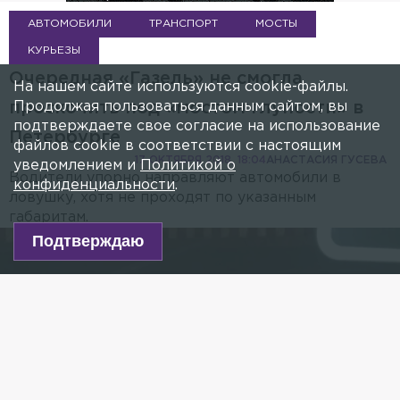
АВТОМОБИЛИ
ТРАНСПОРТ
МОСТЫ
КУРЬЕЗЫ
Очередная «Газель» не смогла
На нашем сайте используются cookie-файлы.
Продолжая пользоваться данным сайтом, вы
проскочить под «мостом глупости» в
подтверждаете свое согласие на использование
Петербурге
файлов cookie в соответствии с настоящим
17 ОКТЯБРЯ 2018, 18:04
АНАСТАСИЯ ГУСЕВА
уведомлением и
Политикой о
Водители упорно направляют автомобили в
конфиденциальности
.
ловушку, хотя не проходят по указанным
габаритам.
Подтверждаю