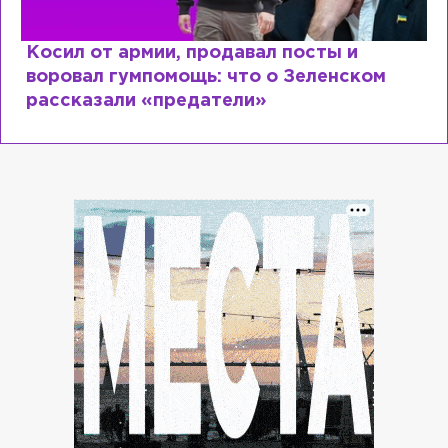
Рыдает из-за мужа, но опять флиртует с
Лазаревым: как Лера Кудрявцева
сходит с ума