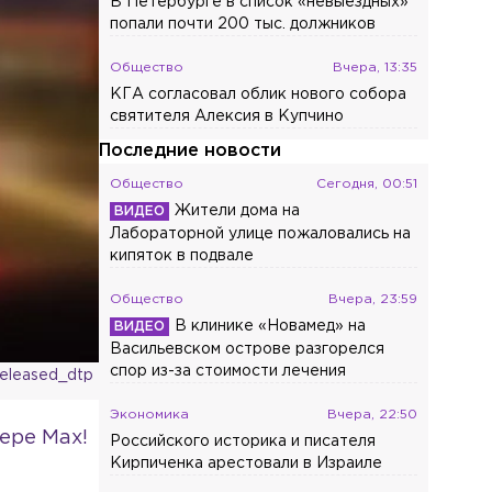
В Петербурге в список «невыездных»
попали почти 200 тыс. должников
Общество
Вчера, 13:35
КГА согласовал облик нового собора
святителя Алексия в Купчино
Последние новости
Общество
Сегодня, 00:51
Жители дома на
Лабораторной улице пожаловались на
кипяток в подвале
Общество
Вчера, 23:59
В клинике «Новамед» на
Васильевском острове разгорелся
спор из-за стоимости лечения
released_dtp
Экономика
Вчера, 22:50
ере Max!
Российского историка и писателя
Кирпиченка арестовали в Израиле