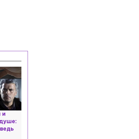
Происшествия
Вчера, 18:02
В Петербурге арестовали подростка
за стрельбу по сверстникам на улице
Вавиловых
Общество
Вчера, 17:27
В Петербурге врачи предотвратили
смертельный инсульт у 72-летнего
мужчины
расным
 мир
высшем