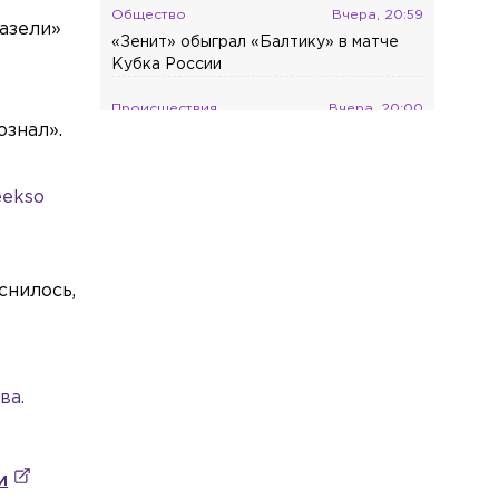
Общество
Вчера, 20:59
Газели»
«Зенит» обыграл «Балтику» в матче
Кубка России
Происшествия
Вчера, 20:00
ознал».
Отец пострадавших на Ново-Свирском
канале мальчиков рассказал об их
состоянии
eekso
Общество
Вчера, 19:45
Ветеринар предупредила о вреде
удаления когтей у кошек
снилось,
Общество
Вчера, 19:16
Россияне назвали лето лучшим
временем для смены работы
ва.
Общество
Вчера, 18:25
«Несёт ерунду»: Пригожин ответил на
слова Вайкуле о готовности воевать с
и
россиянами