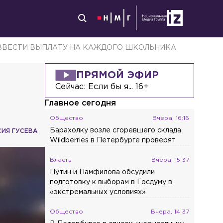
ВВЕСТИ ВЫПЛАТУ НА КАЖДОГО ШКОЛЬНИКА
ПРЯМОЙ ЭФИР
Сейчас:
Если бы я... 16+
Главное сегодня
Общество
Вчера, 16:16
Барахолку возле сгоревшего склада
ИЯ ГУСЕВА
Wildberries в Петербурге проверят
Власть
Вчера, 15:37
Путин и Памфилова обсудили
подготовку к выборам в Госдуму в
«экстремальных условиях»
Общество
Вчера, 14:37