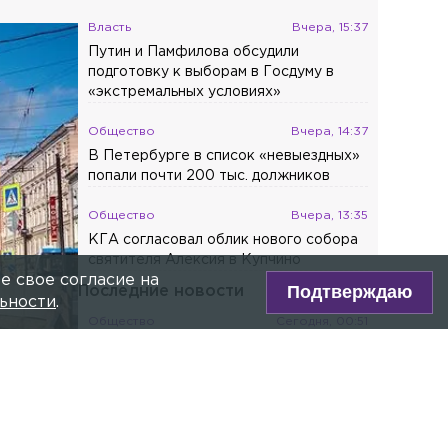
Власть
Вчера, 15:37
Путин и Памфилова обсудили
подготовку к выборам в Госдуму в
«экстремальных условиях»
Общество
Вчера, 14:37
В Петербурге в список «невыездных»
попали почти 200 тыс. должников
Общество
Вчера, 13:35
КГА согласовал облик нового собора
святителя Алексия в Купчино
е свое согласие на
Подтверждаю
Последние новости
ьности
.
Общество
Сегодня, 00:51
Жители дома на
Лабораторной улице пожаловались на
кипяток в подвале
Общество
Вчера, 23:59