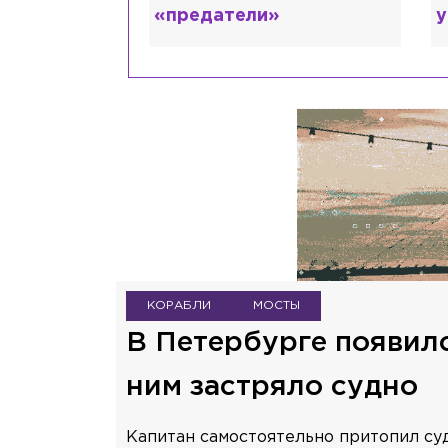
ума
КОРАБЛИ
МОСТЫ
В Петербурге появилс
ним застряло судно
Капитан самостоятельно притопил су