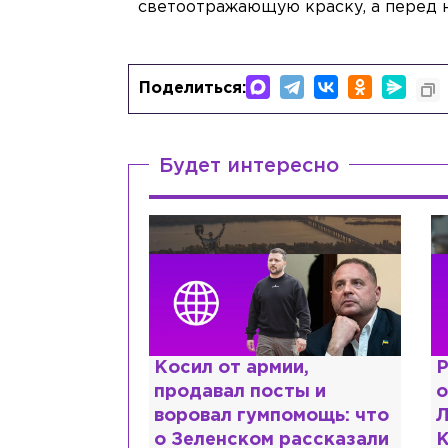
светоотражающую краску, а перед н
Поделиться:
Будет интересно
ии,
Рыдает из-за мужа, но
К
сты и
опять флиртует с
л
помощь: что
Лазаревым: как Лера
ш
 рассказали
Кудрявцева сходит с
М