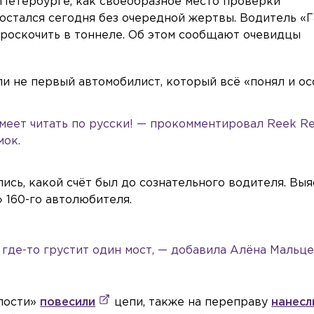
 Петербурге, как своеобразное место проверки
 остался сегодня без очередной жертвы. Водитель «
проскочить в тоннеле. Об этом сообщают очевидцы
ли не первый автомобилист, который всё «понял и ос
меет читать по русски! — прокомментировал Reek R
мок.
сь, какой счёт был до сознательного водителя. Выя
» 160-го автолюбителя.
, где-то грустит один мост, — добавила Алёна Мальце
упости»
повесили
цепи, также на переправу
нанесл