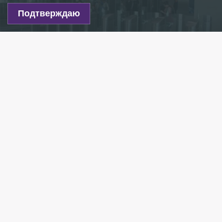
Подтверждаю
Фото: globallookpress.com/ Maksim Konstantinov
Есть новость?
Присылайте
сюда!
Читайте нас в мессенджере Max!
С 8 августа во всех кассах станций подземки
снова начнут принимать заявки на изготовление
льготных БСК, сообщили
78.ru
в пресс-службе
метрополитена. Проездные могут оформить
школьники, инвалиды и другие льготные
категории граждан.