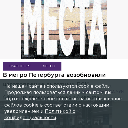
ТРАНСПОРТ
МЕТРО
В метро Петербурга возобновили
изготовление льготных БСК
На нашем сайте используются cookie-файлы.
7 АВГУСТА 2018, 08:42
АЛИСА МУН
Продолжая пользоваться данным сайтом, вы
Оформить проездной можно с 8 августа.
подтверждаете свое согласие на использование
файлов cookie в соответствии с настоящим
уведомлением и
Политикой о
конфиденциальности
.