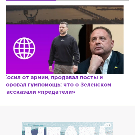
Рыдает из-за мужа, но опять флиртует с
Лазаревым: как Лера Кудрявцева
сходит с ума