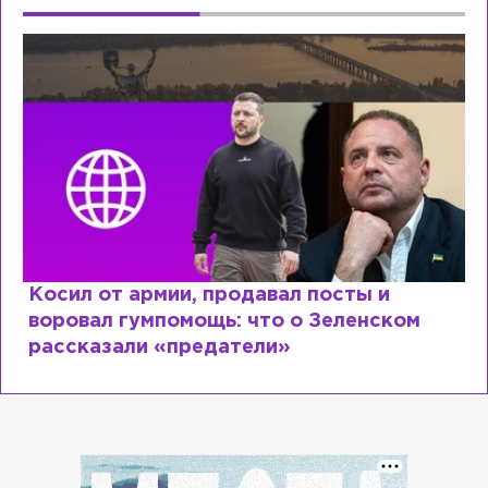
Рыдает из-за мужа, но опять флиртует с
Лазаревым: как Лера Кудрявцева
сходит с ума