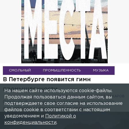
СМОЛЬНЫЙ
ПРОМЫШЛЕННОСТЬ
МУЗЫКА
В Петербурге появится гимн
промышленности
На нашем сайте используются cookie-файлы.
26 МАЯ 2018, 05:08
АНДРЕЙ МАКАРОВ
Продолжая пользоваться данным сайтом, вы
Открытый конкурс на создание музыкального
подтверждаете свое согласие на использование
произведения продлится до августа.
файлов cookie в соответствии с настоящим
уведомлением и
Политикой о
конфиденциальности
.