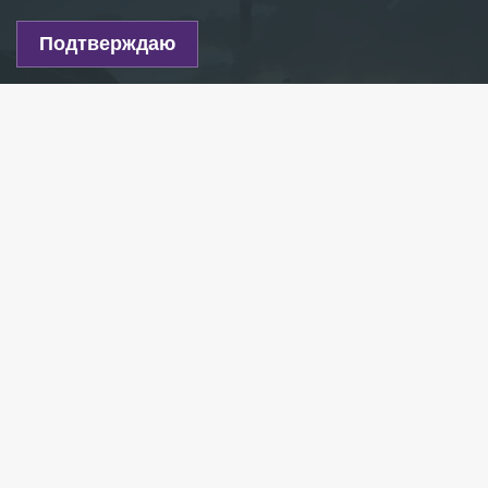
Подтверждаю
Фото: globallookpress.com/Daniil Ivanov
Есть новость?
Присылайте
сюда!
Читайте нас в мессенджере Max!
Комитет по промышленной политике и
инновациям Петербурга объявил о старте
конкурса по созданию официального символа
промышленности Петербурга — гимна
промышленности, сообщает пресс-служба