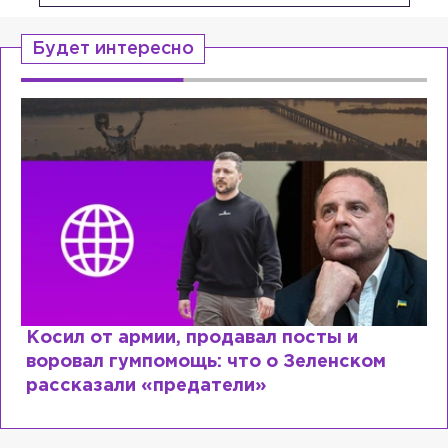
Будет интересно
Косил от армии, продавал посты и
воровал гумпомощь: что о Зеленском
рассказали «предатели»