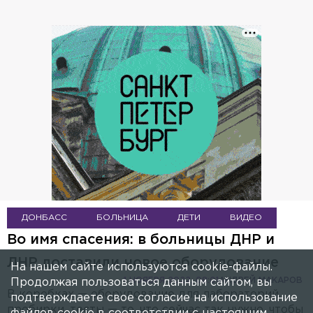
ДОНБАСС
БОЛЬНИЦА
ДЕТИ
ВИДЕО
Во имя спасения: в больницы ДНР и
ЛНР доставили новое оборудование
На нашем сайте используются cookie-файлы.
1 НОЯБРЯ 2022, 08:01
АНДРЕЙ МАКАРОВ
Продолжая пользоваться данным сайтом, вы
В коробках — оборудование для лабораторий,
подтверждаете свое согласие на использование
пробирки, тесты — то, что сейчас так нужно, чтобы