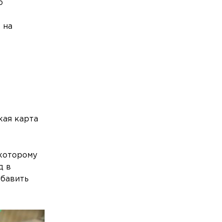
ю
 на
кая карта
 которому
д в
обавить