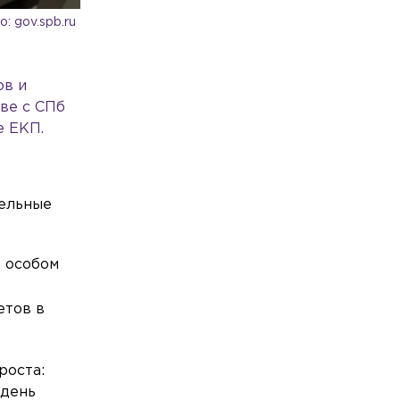
: gov.spb.ru
ов и
ве с СПб
е ЕКП.
тельные
в особом
етов в
проста:
 день