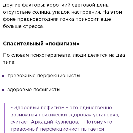
другие факторы: короткий световой день,
отсутствие солнца, упадок настроения. На этом
фоне предновогодняя гонка приносит ещё
больше стресса.
Спасительный «пофигизм»
По словам психотерапевта, люди делятся на два
типа:
Video Player is loading.
ay
тревожные перфекционисты
This is a modal window.
Beginning of dialog window. Escape will cancel and close the window.
Text
deo
здоровые пофигисты
Color
Opacity
Text Background
Color
Opacity
Caption Area Background
– Здоровый пофигизм – это единственно
Color
Opacity
Font Size
возможная психически здоровая установка,
Text Edge Style
считает Аркадий Кузнецов. – Потому что
тревожный перфекционист пытается
Font Family