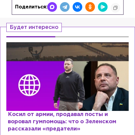
Поделиться:
Будет интересно
Рыдает из-за мужа, но опять флиртует с
Лазаревым: как Лера Кудрявцева
сходит с ума