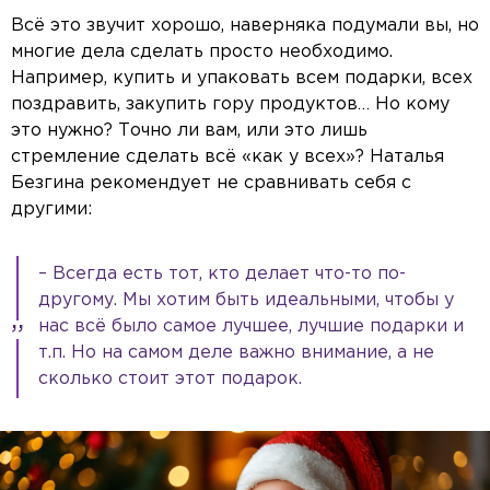
Всё это звучит хорошо, наверняка подумали вы, но
многие дела сделать просто необходимо.
Например, купить и упаковать всем подарки, всех
поздравить, закупить гору продуктов… Но кому
это нужно? Точно ли вам, или это лишь
стремление сделать всё «как у всех»? Наталья
Безгина рекомендует не сравнивать себя с
другими:
Video Player is loading.
ay
– Всегда есть тот, кто делает что-то по-
другому. Мы хотим быть идеальными, чтобы у
This is a modal window.
Beginning of dialog window. Escape will cancel and close the window.
нас всё было самое лучшее, лучшие подарки и
Text
deo
Color
Opacity
т.п. Но на самом деле важно внимание, а не
Text Background
сколько стоит этот подарок.
Color
Opacity
Caption Area Background
Color
Opacity
Font Size
Text Edge Style
Font Family