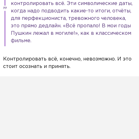
контролировать всё. Эти символические даты,
Reset
Done
когда надо подводить какие-то итоги, отчёты,
Close Modal Dialog
для перфекциониста, тревожного человека,
End of dialog window.
это прямо дедлайн. «Всё пропало! В мои годы
Пушкин лежал в могиле!», как в классическом
фильме.
Контролировать всё, конечно, невозможно. И это
стоит осознать и принять.