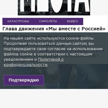
КАТАСТРОФЫ
САМОЛЕТЫ
ВИДЕО
Глава движения «Мы вместе с Россией»
Рогов: Пригожин был на борту
На нашем сайте используются cookie-файлы.
Продолжая пользоваться данным сайтом, вы
разбившегося самолёта
подтверждаете свое согласие на использование
23 АВГУСТА 2023, 18:31
АНДРЕЙ МАКАРОВ
файлов cookie в соответствии с настоящим
По его словам, «музыканты» подтвердили факт
уведомлением и
Политикой о
гибели Пригожина и Уткина.
конфиденциальности
.
Подтверждаю