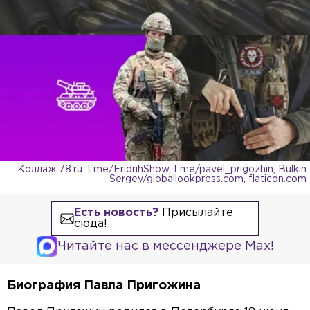
Коллаж 78.ru: t.me/FridrihShow, t.me/pavel_prigozhin, Bulkin
Sergey/globallookpress.com, flaticon.com
Есть новость?
Присылайте
сюда!
Читайте нас в мессенджере Max!
Биография Павла Пригожина