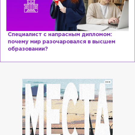
ециалист с напрасным дипломом:
Жен
чему мир разочаровался в высшем
в Р
разовании?
Юр