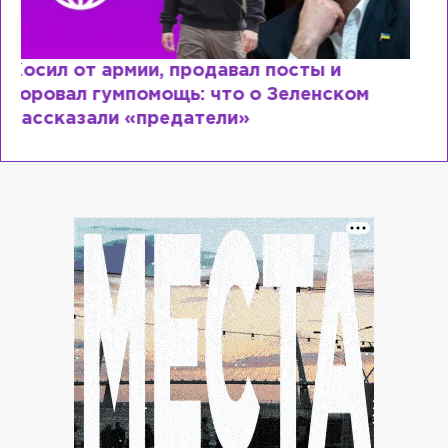
Рыдает из-за мужа, но опять флиртует с
Лазаревым: как Лера Кудрявцева
сходит с ума