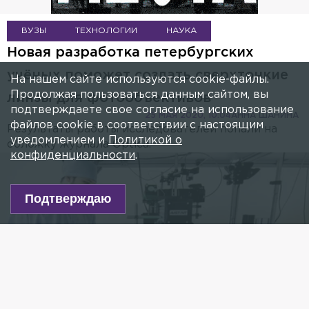
ВУЗЫ
ТЕХНОЛОГИИ
НАУКА
Новая разработка петербургских
учёных поможет создать сверхтонкие
На нашем сайте используются cookie-файлы.
Продолжая пользоваться данным сайтом, вы
линзы для фотообъективов
подтверждаете свое согласие на использование
25 МАЯ 2020, 10:04
АННА ШАНИНА
файлов cookie в соответствии с настоящим
Результаты работы исследователей попали на
уведомлением и
Политикой о
обложку журнала Optica.
конфиденциальности
.
Подтверждаю