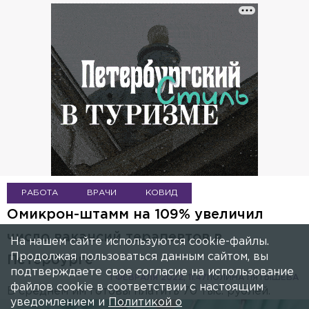
РАБОТА
ВРАЧИ
КОВИД
Омикрон-штамм на 109% увеличил
число вакансий терапевтов в
На нашем сайте используются cookie-файлы.
Продолжая пользоваться данным сайтом, вы
Петербурге
подтверждаете свое согласие на использование
1 ФЕВРАЛЯ 2022, 11:47
ПОЛИНА ПЯТЫШЕВА
файлов cookie в соответствии с настоящим
В среднем им готовы платить 70 тыс. рублей.
уведомлением и
Политикой о