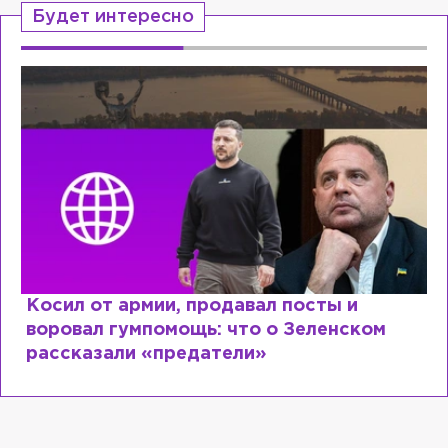
Будет интересно
Косил от армии, продавал посты и
воровал гумпомощь: что о Зеленском
рассказали «предатели»