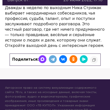
Выпуск от:
20 июня 2022, 17:10
Дважды в неделю по выходным Ника Стрижак
выбирает неординарных собеседников, чья
профессия, судьба, талант, опыт и поступки
заслуживают подробного разговора. Это
честный разговор, где нет ничего придуманного
― только правдивые, весёлые и серьёзные
истории о людях и деле, которому они служат.
Откройте выходной день с интересным героем.
Поделиться:
Авторское право на систему визуализации содержимого
сайта 78.ru, а также на исходные данные, включая тексты,
фотографии, аудио и видеоматериалы, графические
изображения, иные произведения и товарные знаки
принадлежит ООО «ТВ КУПОЛ». Указанная информация
охраняется в соответствии с законодательством РФ и