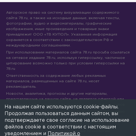
Авторское право на систему визуализации содержимого
сайта 78.ru, а также на исходные данные, включая тексты,
фотографии, аудио и видеоматериалы, графические
изображения, иные произведения и товарные знаки
принадлежит ООО «ТВ КУПОЛ». Указанная информация
охраняется в соответствии с законодательством РФ и
международными соглашениями.
При использовании материалов сайта 78.ru просьба ссылаться
на сетевое издание 78.ru, используя гиперссылку, частичное
цитирование возможно только при условии гиперссылки на
78.ru
Ответственность за содержание любых рекламных
материалов, размещенных на сайте 78.ru, несет
рекламодатель.
Новости, аналитика, прогнозы и другие материалы,
представленные на данном сайте, не являются офертой или
рекомендацией к покупке или продаже каких-либо активов.
На нашем сайте используются cookie-файлы.
Свидетельство о регистрации СМИ Эл № ФС77-71293 выдано
Продолжая пользоваться данным сайтом, вы
Роскомнадзором 17.10.2017
подтверждаете свое согласие на использование
Все права защищены © ООО «ТВ КУПОЛ»
2026
г.
файлов cookie в соответствии с настоящим
На 78.ru применяются рекомендательные технологии
уведомлением и
Политикой о