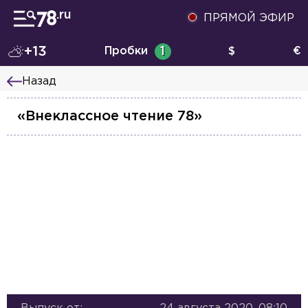
ПРЯМОЙ ЭФИР
+13
Пробки
1
$
€
Назад
«Внеклассное чтение 78»