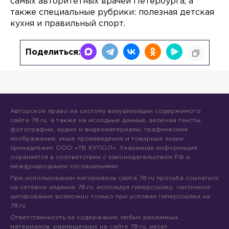
самых авторитетных врачей Петербурга, а
также специальные рубрики: полезная детская
кухня и правильный спорт.
Поделиться:
Авторское право на систему визуализации содержимого
сайта 78.ru, а также на исходные данные, включая тексты,
фотографии, аудио и видеоматериалы, графические
изображения, иные произведения и товарные знаки
принадлежит ООО «ТВ КУПОЛ». Указанная информация
охраняется в соответствии с законодательством РФ и
международными соглашениями.
При использовании материалов сайта 78.ru просьба ссылаться
на сетевое издание 78.ru, используя гиперссылку, частичное
цитирование возможно только при условии гиперссылки на
78.ru
Ответственность за содержание любых рекламных
материалов, размещенных на сайте 78.ru, несет