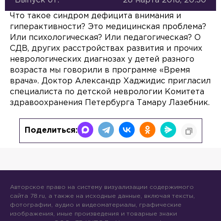
Выпуск от:
28 марта 2018, 20:30
Что такое синдром дефицита внимания и
гиперактивности? Это медицинская проблема?
Или психологическая? Или педагогическая? О
СДВ, других расстройствах развития и прочих
неврологических диагнозах у детей разного
возраста мы говорили в программе «Время
врача». Доктор Александр Хаджидис пригласил
специалиста по детской неврологии Комитета
здравоохранения Петербурга Тамару Лазебник.
Поделиться:
Авторское право на систему визуализации содержимого
сайта 78.ru, а также на исходные данные, включая тексты,
фотографии, аудио и видеоматериалы, графические
изображения, иные произведения и товарные знаки