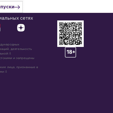
ыпуски
иальных сетях
ждународных
аций, деятельность
ьной:
стскими и запрещены
кие лица, признанные в
ми: