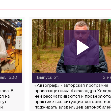
мая, 16:30
Выпуск от:
2 ма
«Автограф» - авторская программа
ова. В
правозащитника Александра Холодо
ся на
ней рассматриваются и проверяютс
гут
практике все ситуации, которые мо
й.
поджидать владельцев автомобилей