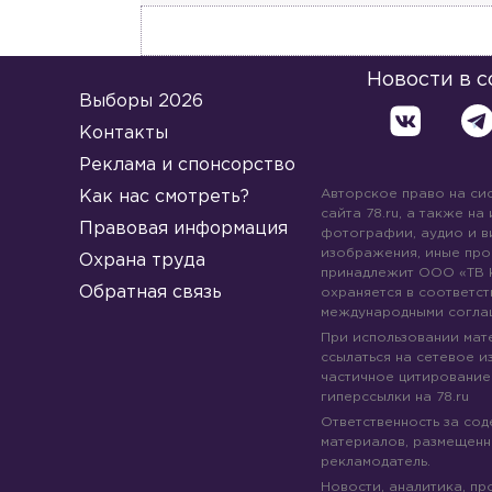
Новости в 
Выборы 2026
Контакты
Реклама и спонсорство
Авторское право на си
Как нас смотреть?
сайта 78.ru, а также на
Правовая информация
фотографии, аудио и в
изображения, иные про
Охрана труда
принадлежит ООО «ТВ 
Обратная связь
охраняется в соответст
международными согла
При использовании мате
ссылаться на сетевое из
частичное цитирование
гиперссылки на 78.ru
Ответственность за со
материалов, размещенны
рекламодатель.
Новости, аналитика, пр