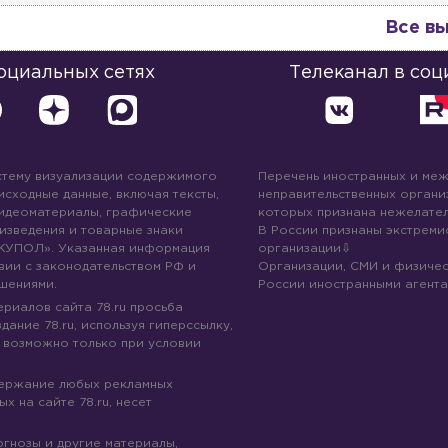
Все в
социальных сетях
Телеканал в соц
стему визуализации содержимого
Перечень иностранных и ме
 исходные данные, включая тексты,
неправительственных организ
идеоматериалы, графические
которых признана нежелател
изведения и товарные знаки
В России признаны экстреми
КУПОЛ». Указанная информация
организации
вии с законодательством РФ и
Организации, СМИ и физичес
шениями.
России иностранными агента
риалов сайта 78.ru просьба
дание 78.ru, используя гиперссылку,
 возможно только при условии
держание любых рекламных
х на сайте 78.ru, несет
огнозы и другие материалы,