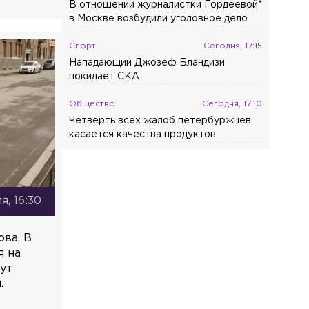
В отношении журналистки Гордеевой*
в Москве возбудили уголовное дело
Спорт
Сегодня, 17:15
Нападающий Джозеф Бландизи
покидает СКА
Общество
Сегодня, 17:10
Четверть всех жалоб петербуржцев
касается качества продуктов
я, 16:30
ва. В
я на
гут
.