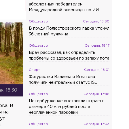
абсолютным победителем
Международной олимпиады по ИИ
Общество
Сегодня, 18:30
В пруду Полюстровского парка утонул
36-летний мужчина
Общество
Сегодня, 18:17
Врач рассказал, как определить
проблемы со здоровьем по запаху пота
Спорт
Сегодня, 18:01
Фигуристки Валиева и Игнатова
получили нейтральный статус ISU
я, 16:30
Общество
Сегодня, 17:48
Петербурженке выставили штраф в
ва. В
размере 40 млн рублей после
я на
неоплаченной парковки
гут
Общество
Сегодня, 17:33
.