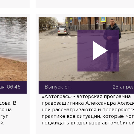
ая, 06:45
Выпуск от:
25 апрел
«Автограф» - авторская программа
ова. В
правозащитника Александра Холодо
ся на
ней рассматриваются и проверяютс
гут
практике все ситуации, которые мо
й.
поджидать владельцев автомобилей