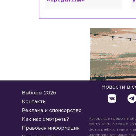
«предатели»
у
Новости в 
Выборы 2026
Контакты
Реклама и спонсорство
Авторское право на си
Как нас смотреть?
сайта 78.ru, а также на
Правовая информация
фотографии, аудио и в
изображения, иные про