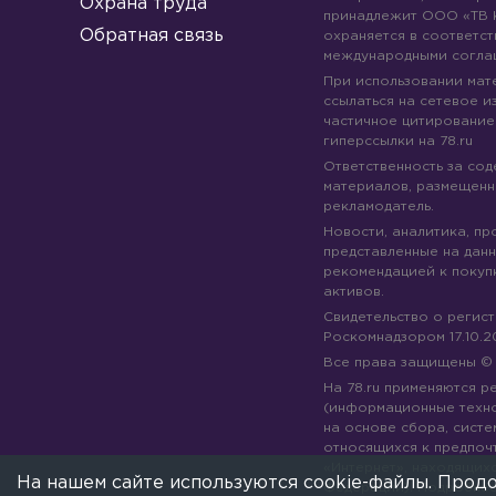
Охрана труда
принадлежит ООО «ТВ 
Обратная связь
охраняется в соответст
международными согла
При использовании мате
ссылаться на сетевое из
частичное цитирование
гиперссылки на 78.ru
Ответственность за со
материалов, размещенны
рекламодатель.
Новости, аналитика, пр
представленные на данн
рекомендацией к покуп
активов.
Свидетельство о регис
Роскомнадзором 17.10.2
Все права защищены 
На 78.ru применяются 
(информационные техн
на основе сбора, систе
относящихся к предпоч
«Интернет», находящих
На нашем сайте используются cookie-файлы. Продо
Федерации).
Подробне