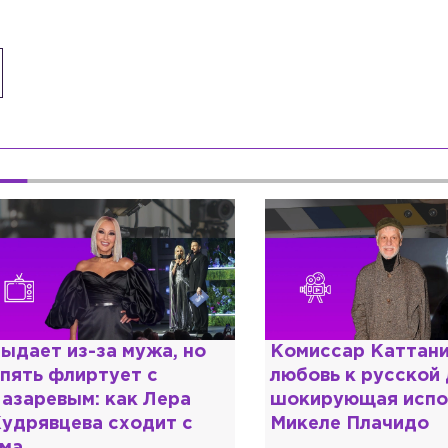
ыдает из-за мужа, но
Комиссар Каттани
пять флиртует с
любовь к русской
азаревым: как Лера
шокирующая испо
удрявцева сходит с
Микеле Плачидо