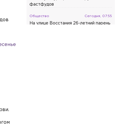
фастфудов
Общество
Сегодня, 07:55
здов
На улице Восстания 26-летний парень
устроил стрельбу из сигнального
пистолета
есенье
Происшествия
Сегодня, 07:47
Активистка и бывшая вожатая
пропала в лесу в Ленобласти
Общество
Сегодня, 07:42
В Петербурге уничтожили боеприпас
времён Великой Отечественной войны
Общество
Сегодня, 07:37
Суд по делу об убийстве
рви.
девятилетнего Паши Т. пройдёт в
закрытом режиме
ргом
Общество
Сегодня, 07:34