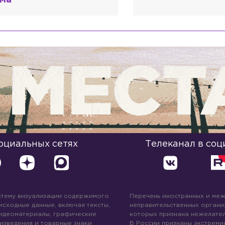
ма
социальных сетях
Телеканал в соц
стему визуализации содержимого
Перечень иностранных и ме
 исходные данные, включая тексты,
неправительственных организ
идеоматериалы, графические
которых признана нежелател
изведения и товарные знаки
В России признаны экстреми