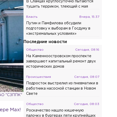
В Сланцах круглосуточно пытаются
тушить террикон, тлеющий с мая
Власть
Вчера, 15:37
Путин и Памфилова обсудили
подготовку к выборам в Госдуму в
«экстремальных условиях»
Последние новости
Общество
Сегодня, 08:16
На Каменноостровском проспекте
завершают капитальный ремонт двух
исторических домов
Происшествия
Сегодня, 08:07
Подросток выстрелил из пневматики в
работника насосной станции в Новом
Свете
 АО "СЗППК"
Общество
Сегодня, 08:03
ере Max!
Роскачество нашло кишечную
палочку в бургерах пяти крупнейших