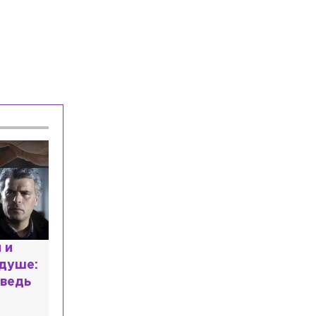
Полиция задержала водителя
«Газели», насмерть сбившего
женщину на Краснопутиловской
Власть
Сегодня, 07:21
Эсеры оспорят в суде исключение
своего кандидата из списка на выборы
в Петербурге
Общество
Сегодня, 07:07
Аналитики назвали сферы с самым
высоким ростом зарплат в Петербурге
 и
 душе:
ведь