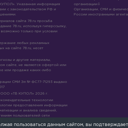
КУПОЛ». Указанная информация
организации
вии с законодательством РФ и
Организации, СМИ и физичес
шениями.
России иностранными агента
риалов сайта 78.ru просьба
дание 78.ru, используя гиперссылку,
 возможно только при условии
держание любых рекламных
х на сайте 78.ru, несет
огнозы и другие материалы,
ом сайте, не являются офертой или
ке или продаже каких-либо
трации СМИ Эл № ФС77-71293 выдано
017
© ООО «ТВ КУПОЛ»
2026
г.
рекомендательные технологии
ологии предоставления информации
матизации и анализа сведений,
тениям пользователей сети
ся на территории Российской
лжая пользоваться данным сайтом, вы подтверждает
е