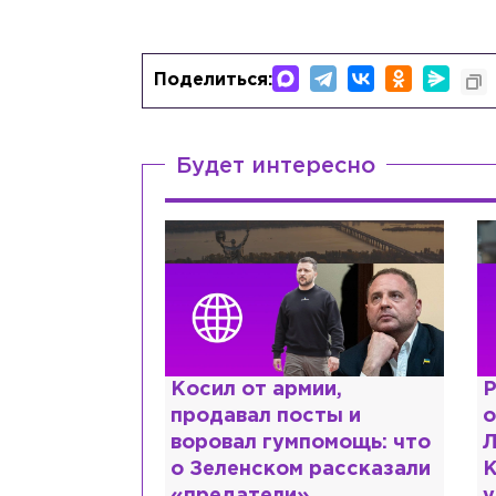
Поделиться:
Будет интересно
краинке,
Косил от армии,
Р
нтов в РФ и
продавал посты и
о
ть: как
воровал гумпомощь: что
Л
рий Шевчук
о Зеленском рассказали
К