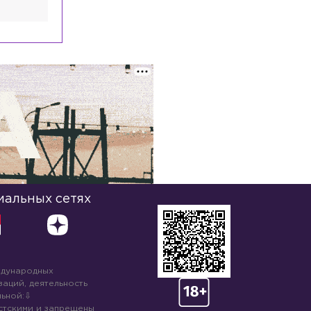
иальных сетях
ждународных
аций, деятельность
ьной:
стскими и запрещены