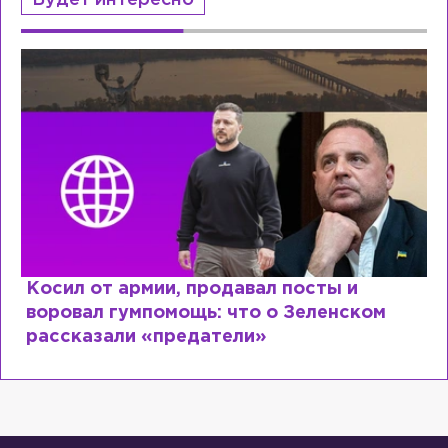
Будет интересно
Косил от армии, продавал посты и
воровал гумпомощь: что о Зеленском
рассказали «предатели»