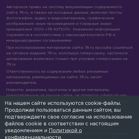
Авторское право на систему визуализации содержимого
сайта 78.ru, а также на исходные данные, включая тексты,
фотографии, аудио и видеоматериалы, графические
изображения, иные произведения и товарные знаки
принадлежит ООО «ТВ КУПОЛ». Указанная информация
охраняется в соответствии с законодательством РФ и
международными соглашениями.
При использовании материалов сайта 78.ru просьба ссылаться
на сетевое издание 78.ru, используя гиперссылку, частичное
цитирование возможно только при условии гиперссылки на
78.ru
Ответственность за содержание любых рекламных
материалов, размещенных на сайте 78.ru, несет
рекламодатель.
Новости, аналитика, прогнозы и другие материалы,
представленные на данном сайте, не являются офертой или
рекомендацией к покупке или продаже каких-либо активов.
На нашем сайте используются cookie-файлы.
Свидетельство о регистрации СМИ Эл № ФС77-71293 выдано
Продолжая пользоваться данным сайтом, вы
Роскомнадзором 17.10.2017
подтверждаете свое согласие на использование
Все права защищены © ООО «ТВ КУПОЛ»
2026
г.
файлов cookie в соответствии с настоящим
На 78.ru применяются рекомендательные технологии
уведомлением и
Политикой о
(информационные технологии предоставления информации
конфиденциальности
.