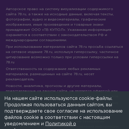
Авторское право на систему визуализации содержимого
сайта 78.ru, а также на исходные данные, включая тексты,
фотографии, аудио и видеоматериалы, графические
изображения, иные произведения и товарные знаки
принадлежит ООО «ТВ КУПОЛ». Указанная информация
охраняется в соответствии с законодательством РФ и
международными соглашениями.
При использовании материалов сайта 78.ru просьба ссылаться
на сетевое издание 78.ru, используя гиперссылку, частичное
цитирование возможно только при условии гиперссылки на
78.ru
Ответственность за содержание любых рекламных
материалов, размещенных на сайте 78.ru, несет
рекламодатель.
Новости, аналитика, прогнозы и другие материалы,
представленные на данном сайте, не являются офертой или
рекомендацией к покупке или продаже каких-либо активов.
На нашем сайте используются cookie-файлы.
Свидетельство о регистрации СМИ Эл № ФС77-71293 выдано
Продолжая пользоваться данным сайтом, вы
Роскомнадзором 17.10.2017
подтверждаете свое согласие на использование
Все права защищены © ООО «ТВ КУПОЛ»
2026
г.
файлов cookie в соответствии с настоящим
На 78.ru применяются рекомендательные технологии
уведомлением и
Политикой о
(информационные технологии предоставления информации