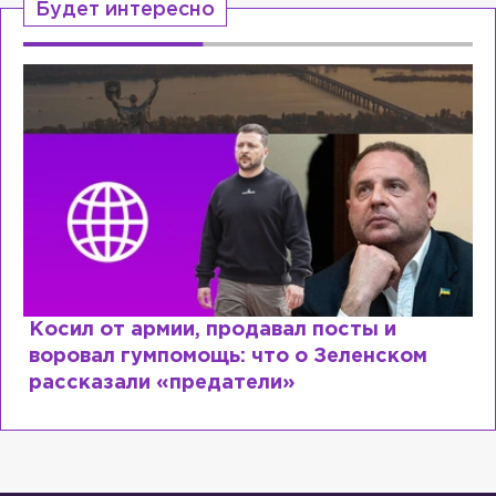
Будет интересно
Рыдает из-за мужа, но опять флиртует с
Лазаревым: как Лера Кудрявцева
сходит с ума