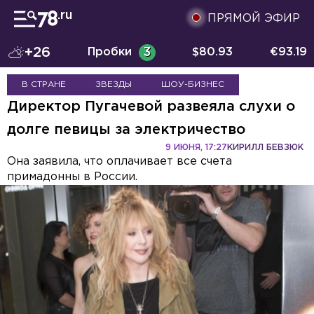
ПРЯМОЙ ЭФИР
+26
Пробки
3
$
80.93
€
93.19
В СТРАНЕ
ЗВЕЗДЫ
ШОУ-БИЗНЕС
Директор Пугачевой развеяла слухи о
долге певицы за электричество
9 ИЮНЯ, 17:27
КИРИЛЛ БЕВЗЮК
Она заявила, что оплачивает все счета
примадонны в России.