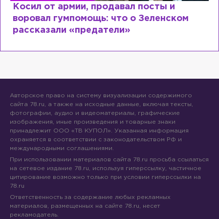
Косил от армии, продавал посты и
воровал гумпомощь: что о Зеленском
рассказали «предатели»
Авторское право на систему визуализации содержимого
сайта 78.ru, а также на исходные данные, включая тексты,
фотографии, аудио и видеоматериалы, графические
изображения, иные произведения и товарные знаки
принадлежит ООО «ТВ КУПОЛ». Указанная информация
охраняется в соответствии с законодательством РФ и
международными соглашениями.
При использовании материалов сайта 78.ru просьба ссылаться
на сетевое издание 78.ru, используя гиперссылку, частичное
цитирование возможно только при условии гиперссылки на
78.ru
Ответственность за содержание любых рекламных
материалов, размещенных на сайте 78.ru, несет
рекламодатель.