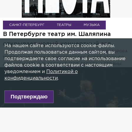
САНКТ-ПЕТЕРБУРГ
ТЕАТРЫ
МУЗЫКА
В Петербурге театр им. Шаляпина
открывает новый концертный зал
На нашем сайте используются cookie-файлы.
19 ЯНВАРЯ, 22:11
АННА ФЕДОРОВА
Продолжая пользоваться данным сайтом, вы
Новое концертное пространство будет открыто
подтверждаете свое согласие на использование
для музыкальных коллективов города и страны.
файлов cookie в соответствии с настоящим
уведомлением и
Политикой о
конфиденциальности
.
Подтверждаю