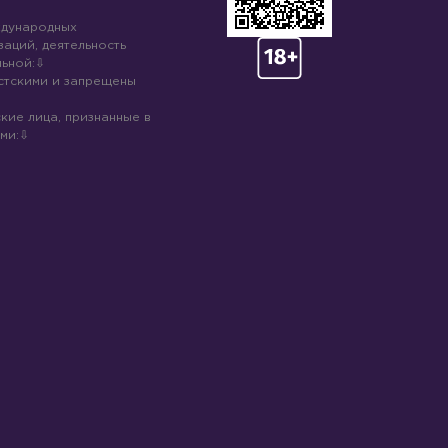
ждународных
аций, деятельность
ьной:
стскими и запрещены
кие лица, признанные в
ми: