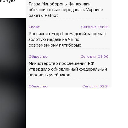
ановую
Глава Минобороны Финляндии
объяснил отказ передавать Украине
ракеты Patriot
Спорт
Сегодня, 04:26
Россиянин Егор Громадский завоевал
золотую медаль на ЧЕ по
современному пятиборью
Общество
Сегодня, 03:00
Министерство просвещения РФ
утвердило обновленный федеральный
перечень учебников
Общество
Сегодня, 02:21
Мурманчанин завоевал 10 медалей на
Кубке мира по зимнему плаванию
Общество
Сегодня, 01:25
В 2027 году жителей России ждут
сразу семь сокращённых рабочих