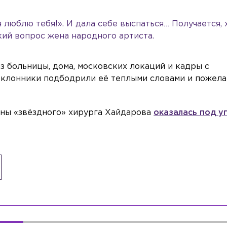
я люблю тебя!». И дала себе выспаться… Получается,
кий вопрос жена народного артиста.
з больницы, дома, московских локаций и кадры с
оклонники подбодрили её теплыми словами и пожел
ены «звёздного» хирурга Хайдарова
оказалась под у