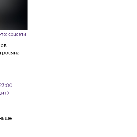
недель
Общество
Сегодня, 00:40
В РФ собрали тысячи документов о
блокаде Ленинграда для признания её
геноцидом
то: соцсети
Общество
Вчера, 23:10
ков
Петербург засиял в память о
тросяна
героях Ленинградской Победы
Общество
Вчера, 22:50
На Шлиссельбургском проспекте
откроется новый спорткомплекс
23:00
дит) —
аньше