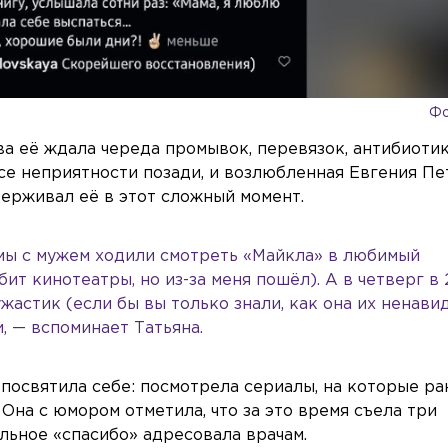
Фо
а её ждала череда промывок, перевязок, антибиоти
се неприятности позади, и возлюбленная Евгения Пе
держивал её в этот сложный момент.
мы с мужем ходили смотреть «Майкла» в любимый
ит кинотеатры, но из-за меня пошёл). А в четверг в 
ужастик (если бы вы только знали, как она их ненави
и, — вспоминает Татьяна.
посвятила себе: посмотрела сериалы, на которые р
 Она с юмором отметила, что за это время съела три
льное «спасибо» адресовала врачам.