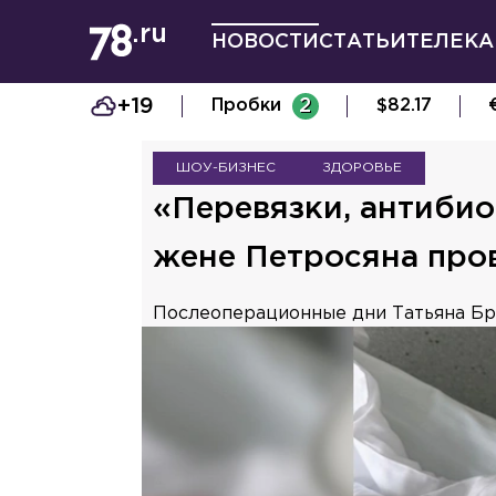
НОВОСТИ
СТАТЬИ
ТЕЛЕКА
+19
Пробки
2
$
82.17
ШОУ-БИЗНЕС
ЗДОРОВЬЕ
«Перевязки, антиби
жене Петросяна про
Послеоперационные дни Татьяна Бру