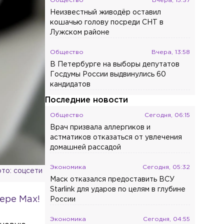
Общество
Вчера, 15:37
Неизвестный живодёр оставил
кошачью голову посреди СНТ в
Лужском районе
Общество
Вчера, 13:58
В Петербурге на выборы депутатов
Госдумы России выдвинулись 60
кандидатов
Последние новости
Общество
Сегодня, 06:15
Врач призвала аллергиков и
астматиков отказаться от увлечения
домашней рассадой
Экономика
Сегодня, 05:32
то: соцсети
Маск отказался предоставить ВСУ
Starlink для ударов по целям в глубине
ере Max!
России
Экономика
Сегодня, 04:55