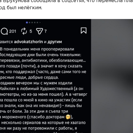
 Брухунова сообщила в соцсетях, что перенесла пл
од был нелёгким.