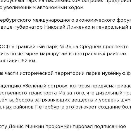
ейбусный парк на Васильевском острове. Предприя
с увеличенным автономным ходом.
тербургского международного экономического форум
 вице-губернатор Николай Линченко и генеральный
 ОСП «Трамвайный парк № 3» на Среднем проспекте
дить по четырём маршрутам в центральных районах
оставит 62 км.
 на части исторической территории парка музейную 
онцепцию «Зелёный остров», которая предусматрива
ственного транспорта. Из-за того, что дизельный т
бъём выбросов загрязняющих веществ и уровень шум
льных районов Петербурга это означает создание бо
рту Денис Минкин прокомментировал подписанное