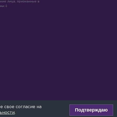
кие лица, признанные в
ми:
е свое согласие на
Подтверждаю
ьности
.