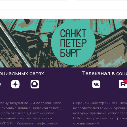
социальных сетях
Телеканал в соц
стему визуализации содержимого
Перечень иностранных и ме
 исходные данные, включая тексты,
неправительственных организ
идеоматериалы, графические
которых признана нежелател
изведения и товарные знаки
В России признаны экстреми
КУПОЛ». Указанная информация
организации