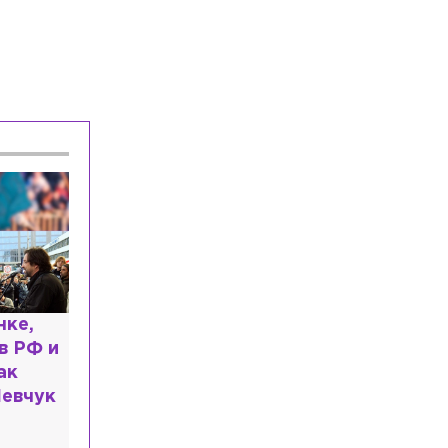
ь: что
казали