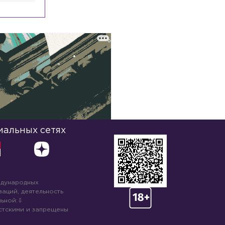
иальных сетях
ждународных
аций, деятельность
ьной:
стскими и запрещены