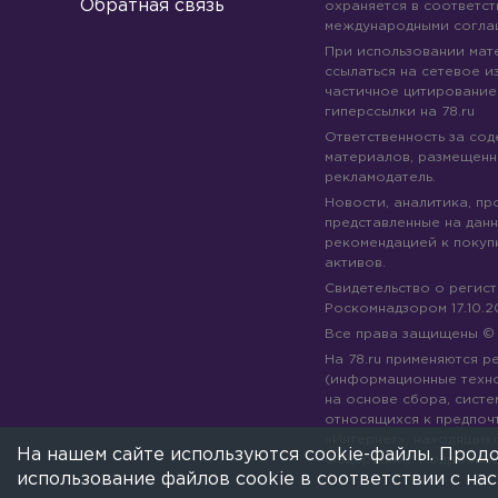
Обратная связь
охраняется в соответст
международными согла
При использовании мате
ссылаться на сетевое из
частичное цитирование
гиперссылки на 78.ru
Ответственность за со
материалов, размещенны
рекламодатель.
Новости, аналитика, пр
представленные на данн
рекомендацией к покуп
активов.
Свидетельство о регис
Роскомнадзором 17.10.2
Все права защищены 
На 78.ru применяются 
(информационные техн
на основе сбора, систе
относящихся к предпоч
«Интернет», находящих
На нашем сайте используются cookie-файлы. Продо
Федерации).
Подробне
использование файлов cookie в соответствии с н