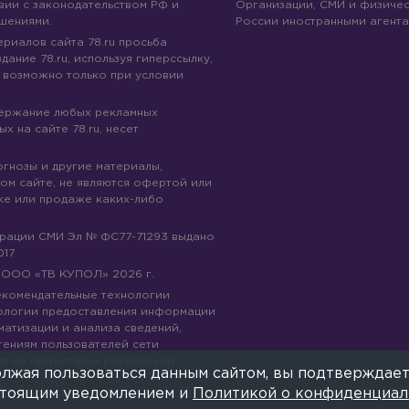
вии с законодательством РФ и
Организации, СМИ и физичес
шениями.
России иностранными агента
риалов сайта 78.ru просьба
дание 78.ru, используя гиперссылку,
 возможно только при условии
держание любых рекламных
х на сайте 78.ru, несет
огнозы и другие материалы,
ом сайте, не являются офертой или
ке или продаже каких-либо
трации СМИ Эл № ФС77-71293 выдано
017
© ООО «ТВ КУПОЛ»
2026
г.
рекомендательные технологии
ологии предоставления информации
матизации и анализа сведений,
тениям пользователей сети
ся на территории Российской
лжая пользоваться данным сайтом, вы подтверждает
е
астоящим уведомлением и
Политикой о конфиденциал