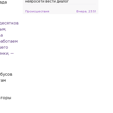
нейросети вести диалог
рада
Происшествия
Вчера, 23:51
На Пейзажной в ночном
 десятков
пожаре сгорели три автомобиля
ым,
Общество
Вчера, 22:56
ва
В России с сентября изменятся
работаем
правила оповещения пассажиров об
шего
отмене или задержке поездов
нки, —
йбусов
там
аторы