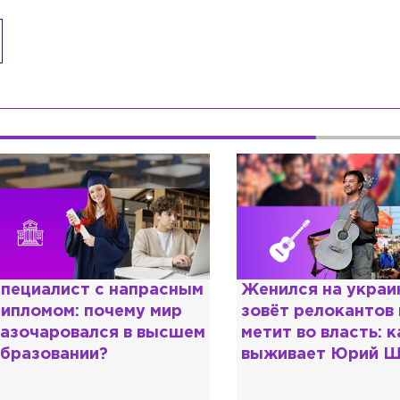
енился на украинке,
Косил от армии,
овёт релокантов в РФ и
продавал посты и
етит во власть: как
воровал гумпомощ
ыживает Юрий Шевчук
о Зеленском расс
«предатели»