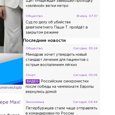
Щит «Надежда» завершил проходку
«зелёной» ветки метро
Общество
Вчера, 07:37
Суд по делу об убийстве
девятилетнего Паши Т. пройдёт в
закрытом режиме
Последние новости
Общество
Сегодня, 05:24
Минздрав хочет утвердить новый
стандарт лечения для пациентов с
острым воспалением лёгких
Спорт
Сегодня, 05:05
Российские синхронистки
после победы на чемпионате Европы
ominvestspb
вернулись домой
ере Max!
Экономика
Сегодня, 04:49
Петербуржцев стали чаще отправлять
в командировки по России