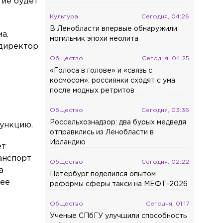
тие будет
Культура
Сегодня, 04:26
В Ленобласти впервые обнаружили
а.
могильник эпохи неолита
 директор
Общество
Сегодня, 04:25
«Голоса в голове» и «связь с
космосом»: россиянки сходят с ума
после модных ретритов
Общество
Сегодня, 03:36
Россельхознадзор: два бурых медведя
функцию.
отправились из Ленобласти в
Ирландию
ет
ранспорт
Общество
Сегодня, 02:22
а
Петербург поделился опытом
лее
реформы сферы такси на МЕФТ-2026
Общество
Сегодня, 01:17
Ученые СПбГУ улучшили способность