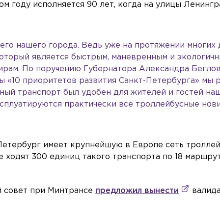
том году исполняется 90 лет, когда на улицы Ленинг
сего нашего города. Ведь уже на протяжении многих
который является быстрым, маневренным и экологичн
ирам. По поручению Губернатора Александра Бегло
ы «10 приоритетов развития Санкт-Петербурга» мы 
нный транспорт был удобен для жителей и гостей на
ксплуатируются практически все троллейбусные нови
Петербург имеет крупнейшую в Европе сеть тролле
е ходят 300 единиц такого транспорта по 18 маршру
ый совет при Минтрансе
предложил вынести
валид