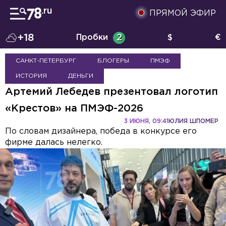
ПРЯМОЙ ЭФИР
+18
Пробки
2
$
€
САНКТ-ПЕТЕРБУРГ
БЛОГЕРЫ
ПМЭФ
ИСТОРИЯ
ДЕНЬГИ
Артемий Лебедев презентовал логотип
«Крестов» на ПМЭФ-2026
3 ИЮНЯ, 09:41
ЮЛИЯ ШПОМЕР
По словам дизайнера, победа в конкурсе его
фирме далась нелегко.