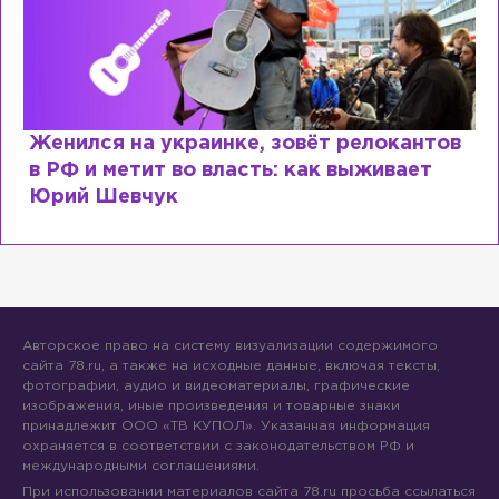
окантов
Косил от армии, продавал посты и
вает
воровал гумпомощь: что о Зеленс
рассказали «предатели»
Авторское право на систему визуализации содержимого
сайта 78.ru, а также на исходные данные, включая тексты,
фотографии, аудио и видеоматериалы, графические
изображения, иные произведения и товарные знаки
принадлежит ООО «ТВ КУПОЛ». Указанная информация
охраняется в соответствии с законодательством РФ и
международными соглашениями.
При использовании материалов сайта 78.ru просьба ссылаться