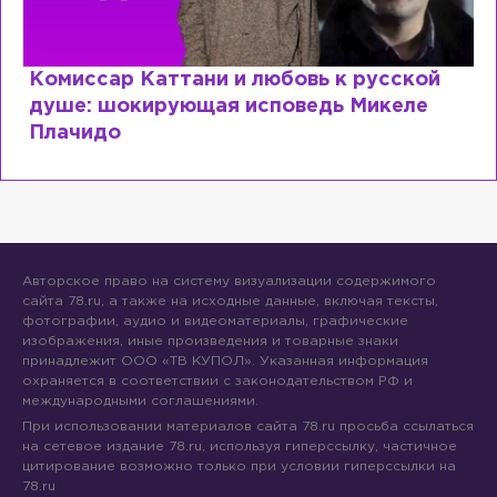
Комиссар Каттани и любовь к русской
душе: шокирующая исповедь Микеле
Плачидо
Авторское право на систему визуализации содержимого
сайта 78.ru, а также на исходные данные, включая тексты,
фотографии, аудио и видеоматериалы, графические
изображения, иные произведения и товарные знаки
принадлежит ООО «ТВ КУПОЛ». Указанная информация
охраняется в соответствии с законодательством РФ и
международными соглашениями.
При использовании материалов сайта 78.ru просьба ссылаться
на сетевое издание 78.ru, используя гиперссылку, частичное
цитирование возможно только при условии гиперссылки на
78.ru