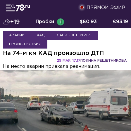
ПРЯМОЙ ЭФИР
+19
Пробки
1
$
80.93
€
93.19
АВАРИИ
КАД
САНКТ-ПЕТЕРБУРГ
ПРОИСШЕСТВИЯ
На 74-м км КАД произошло ДТП
29 МАЯ, 17:17
ПОЛИНА РЕШЕТНИКОВА
На место аварии приехала реанимация.