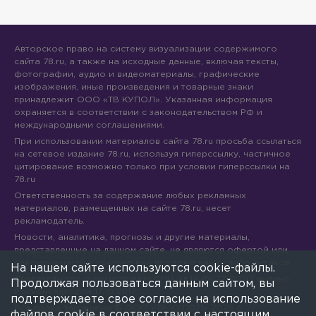
Авторское право на систему визуализации содержимого
сайта 78.ru, а также на исходные данные, включая тексты,
фотографии, аудио и видеоматериалы, графические
изображения, иные произведения и товарные знаки
принадлежит ООО «ТВ КУПОЛ». Указанная информация
охраняется в соответствии с законодательством РФ и
международными соглашениями.
При использовании материалов сайта 78.ru просьба ссылаться
на сетевое издание 78.ru, используя гиперссылку, частичное
цитирование возможно только при условии гиперссылки на
78.ru
Ответственность за содержание любых рекламных
материалов, размещенных на сайте 78.ru, несет
рекламодатель.
Новости, аналитика, прогнозы и другие материалы,
представленные на данном сайте, не являются офертой или
рекомендацией к покупке или продаже каких-либо активов.
На нашем сайте используются cookie-файлы.
Свидетельство о регистрации СМИ Эл № ФС77-71293 выдано
Продолжая пользоваться данным сайтом, вы
Роскомнадзором 17.10.2017
подтверждаете свое согласие на использование
Все права защищены © ООО «ТВ КУПОЛ»
2026
г.
файлов cookie в соответствии с настоящим