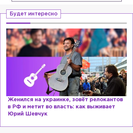
Будет интересно
ов
Косил от армии, продавал посты и
воровал гумпомощь: что о Зеленском
рассказали «предатели»