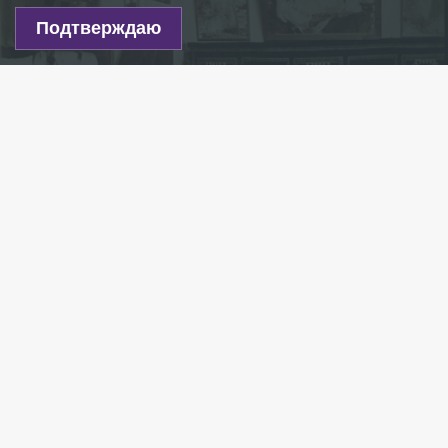
Подтверждаю
Н.И.Фешин в мастерской Казанской художественной школы,
1910-е Фото: vk.com/fechin
Есть новость?
Присылайте
сюда!
Читайте нас в мессенджере Max!
24 октября Русскому музею будет передана
картина Николая Фешина «Портрет Джека Р.
Хантера». Полотно русско-американского