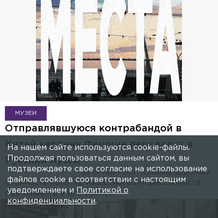
МУЗЕИ
Отправлявшуюся контрабандой в
Китай картину Фешина передадут в
На нашем сайте используются cookie-файлы.
Продолжая пользоваться данным сайтом, вы
Русский музей
подтверждаете свое согласие на использование
20 ОКТЯБРЯ 2017, 13:25
АННА ФЕДОРОВА
файлов cookie в соответствии с настоящим
Стоимость полотна известного импрессиониста
уведомлением и
Политикой о
оценивают в 9 млн рублей.
конфиденциальности
.