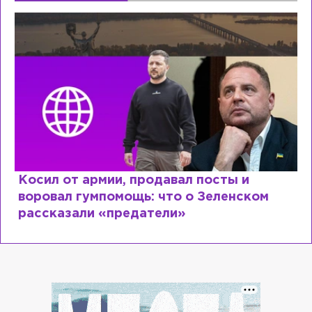
Рыдает из-за мужа, но опять флиртует с
Лазаревым: как Лера Кудрявцева
сходит с ума