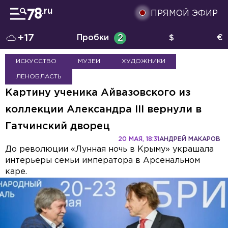
ПРЯМОЙ ЭФИР
+17
Пробки
2
$
€
ИСКУССТВО
МУЗЕИ
ХУДОЖНИКИ
ЛЕНОБЛАСТЬ
Картину ученика Айвазовского из
коллекции Александра III вернули в
Гатчинский дворец
20 МАЯ, 18:31
АНДРЕЙ МАКАРОВ
До революции «Лунная ночь в Крыму» украшала
интерьеры семьи императора в Арсенальном
каре.