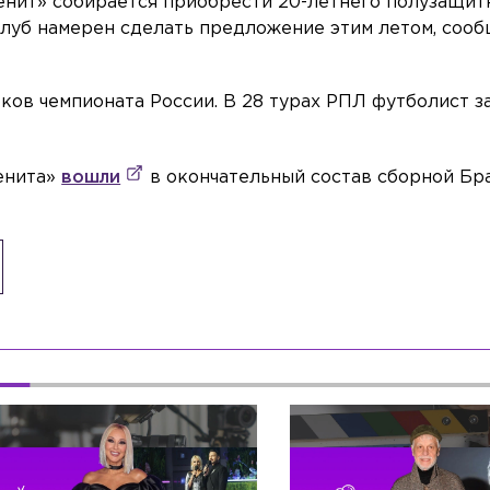
енит» собирается приобрести 20-летнего полузащит
Клуб намерен сделать предложение этим летом, соо
ков чемпионата России. В 28 турах РПЛ футболист з
Зенита»
вошли
в окончательный состав сборной Бра