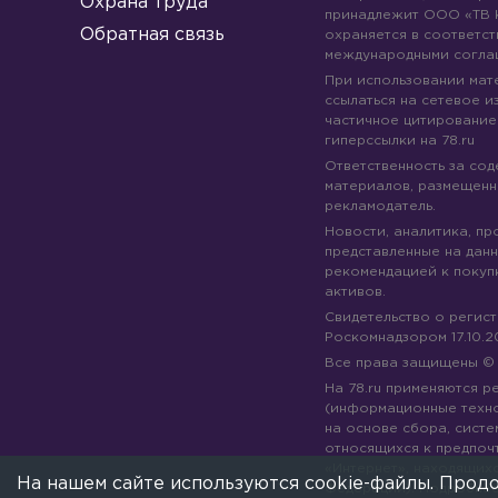
Охрана труда
принадлежит ООО «ТВ 
Обратная связь
охраняется в соответст
международными согла
При использовании мате
ссылаться на сетевое из
частичное цитирование
гиперссылки на 78.ru
Ответственность за со
материалов, размещенны
рекламодатель.
Новости, аналитика, пр
представленные на данн
рекомендацией к покуп
активов.
Свидетельство о регис
Роскомнадзором 17.10.2
Все права защищены 
На 78.ru применяются 
(информационные техн
на основе сбора, систе
относящихся к предпоч
«Интернет», находящих
На нашем сайте используются cookie-файлы. Продо
Федерации).
Подробне