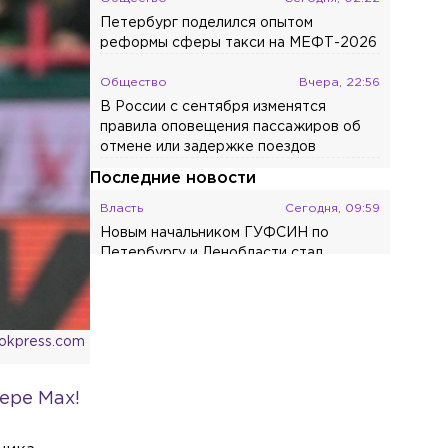
Петербург поделился опытом
реформы сферы такси на МЕФТ-2026
Общество
Вчера, 22:56
В России с сентября изменятся
правила оповещения пассажиров об
отмене или задержке поездов
Последние новости
Власть
Сегодня, 09:59
Новым начальником ГУФСИН по
Петербургу и Ленобласти стал
Александр Фёдоров
Общество
Сегодня, 09:56
Петербуржец стал фигурантом
ookpress.com
уголовного дела из-за огнестрельного
арсенала в квартире
ере Max!
Спорт
Сегодня, 09:44
На марафоне «Пушкин — Петербург»