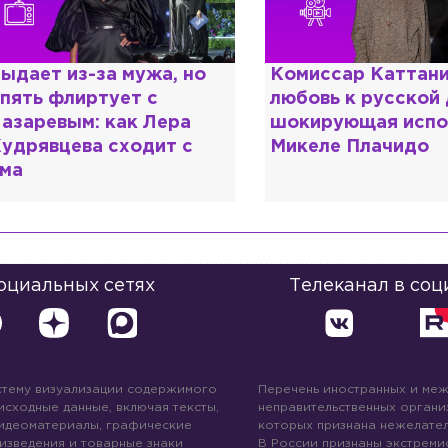
ыдает из-за мужа, но
Комиссар Каттани
пять флиртует с
любовь к русской
азаревым: как Лера
шокирующая испо
удрявцева сходит с
Микеле Плачидо
ма
социальных сетях
Телеканал в соц
стему визуализации содержимого
Перечень иностранных и ме
 исходные данные, включая тексты,
неправительственных организ
идеоматериалы, графические
которых признана нежелател
изведения и товарные знаки
В России признаны экстреми