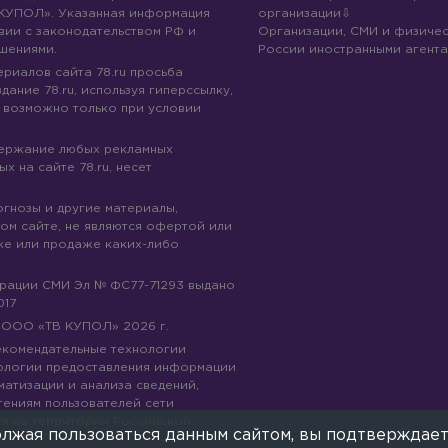
КУПОЛ». Указанная информация
организации
вии с законодательством РФ и
Организации, СМИ и физичес
шениями.
России иностранными агента
риалов сайта 78.ru просьба
дание 78.ru, используя гиперссылку,
 возможно только при условии
держание любых рекламных
х на сайте 78.ru, несет
огнозы и другие материалы,
ом сайте, не являются офертой или
ке или продаже каких-либо
трации СМИ Эл № ФС77-71293 выдано
017
© ООО «ТВ КУПОЛ»
2026
г.
рекомендательные технологии
ологии предоставления информации
матизации и анализа сведений,
тениям пользователей сети
ся на территории Российской
лжая пользоваться данным сайтом, вы подтверждает
е