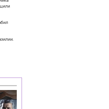
ника
появится новая трасса для бегунов-
бщили
профи
Происшествия
Сегодня, 09:26
абил
«Хотелось бы правосудия»:
облитую кислотой петербурженку
выписали из больницы
зилии.
Общество
Сегодня, 08:58
«Должны мне 5 млн»: Волочкова ждёт
компенсации от УК после потопа в
квартире в Петербурге
Общество
Сегодня, 08:53
Петербурженку отправили в СИЗО по
обвинению в хищении почти 1,5 млн
рублей у дочери
Общество
Сегодня, 08:44
Из-за полумарафона на выходных в
Петербурге ограничат движение по