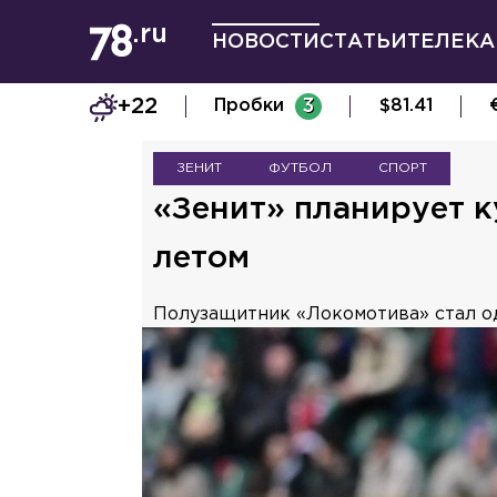
НОВОСТИ
СТАТЬИ
ТЕЛЕКА
+22
Пробки
3
$
81.41
ЗЕНИТ
ФУТБОЛ
СПОРТ
«Зенит» планирует к
летом
Полузащитник «Локомотива» стал од