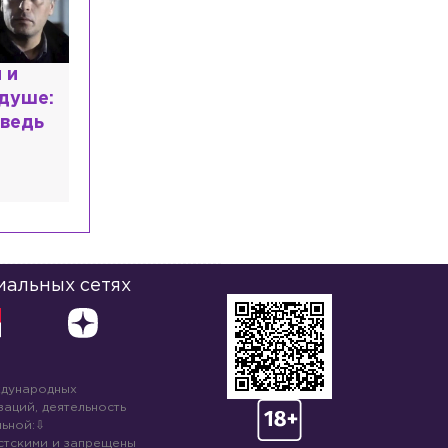
ряду улиц
Происшествия
Сегодня, 08:41
Воровка ударила сотрудницу магазина
 и
отрезком арматуры в Шушарах
 душе:
ведь
Экономика
Сегодня, 08:33
За продажу контрафактного табака в
Петербурге завели дело на
владельцев сети «круглосуток»
Спорт
Сегодня, 08:24
Главный тренер «Зенита»
прокомментировал бойкот Соболева и
иальных сетях
дал ему совет
ждународных
аций, деятельность
ьной:
стскими и запрещены