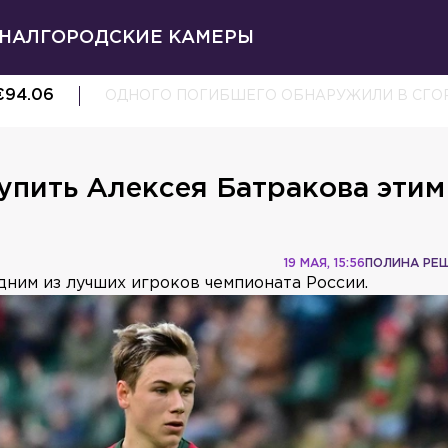
НАЛ
ГОРОДСКИЕ КАМЕРЫ
€
94.06
ОДНОГО ПОГИБШЕГО ОБНАРУЖИЛИ В СГОР
упить Алексея Батракова этим
19 МАЯ, 15:56
ПОЛИНА РЕ
ним из лучших игроков чемпионата России.