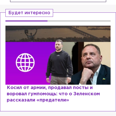
Будет интересно
Рыдает из-за мужа, но опять флиртует с
Лазаревым: как Лера Кудрявцева
сходит с ума