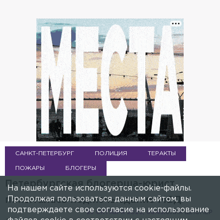
САНКТ-ПЕТЕРБУРГ
ПОЛИЦИЯ
ТЕРАКТЫ
ПОЖАРЫ
БЛОГЕРЫ
Петербургская блогерша-юрист
На нашем сайте используются cookie-файлы.
Продолжая пользоваться данным сайтом, вы
попыталась поджечь здание МВД
подтверждаете свое согласие на использование
23 ОКТЯБРЯ 2025, 08:45
ЮЛИЯ ШПОМЕР