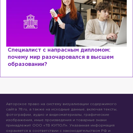
Специалист с напрасным дипломом:
почему мир разочаровался в высшем
образовании?
Авторское право на систему визуализации содержимого
сайта 78.ru, а также на исходные данные, включая тексты,
фотографии, аудио и видеоматериалы, графические
изображения, иные произведения и товарные знаки
принадлежит ООО «ТВ КУПОЛ». Указанная информация
охраняется в соответствии с законодательством РФ и