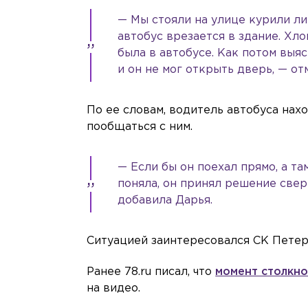
— Мы стояли на улице курили ли
автобус врезается в здание. Хло
была в автобусе. Как потом выя
и он не мог открыть дверь, — о
По ее словам, водитель автобуса нах
пообщаться с ним.
— Если бы он поехал прямо, а та
поняла, он принял решение сверн
добавила Дарья.
Ситуацией заинтересовался СК Петер
Ранее 78.ru писал, что
момент столкн
на видео.