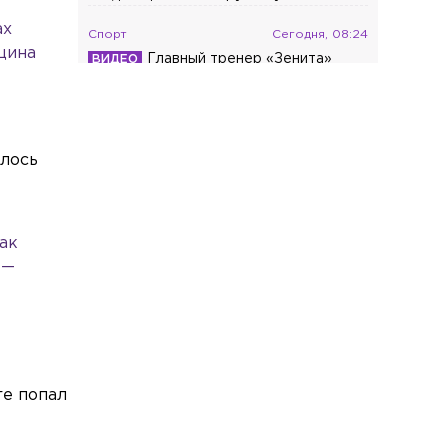
ах
Спорт
Сегодня, 08:24
нщина
Главный тренер «Зенита»
прокомментировал бойкот Соболева и
дал ему совет
Происшествия
Сегодня, 08:20
алось
Полиция проводит проверку после
смертельного ДТП с тремя машинами
на КАД
так
Общество
Сегодня, 08:12
 —
Рождение детей и сама жизнь стали
главными подарками для жителей
Петербурга
Экономика
Сегодня, 08:12
За месяц в Петербурге продали почти
полсотни новых автомобилей Volga
ге попал
Культура
Сегодня, 07:58