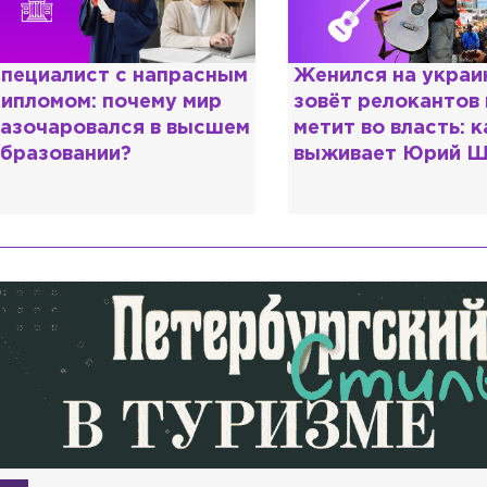
енился на украинке,
Косил от армии,
овёт релокантов в РФ и
продавал посты и
етит во власть: как
воровал гумпомощ
ыживает Юрий Шевчук
о Зеленском расс
«предатели»