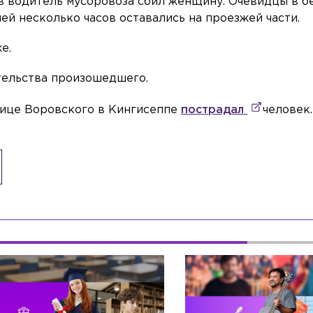
в водитель мусоровоза сбил женщину. Очевидцы в б
шей несколько часов оставались на проезжей части.
е.
тельства произошедшего.
 улице Воровского в Кингисеппе
пострадал
человек.