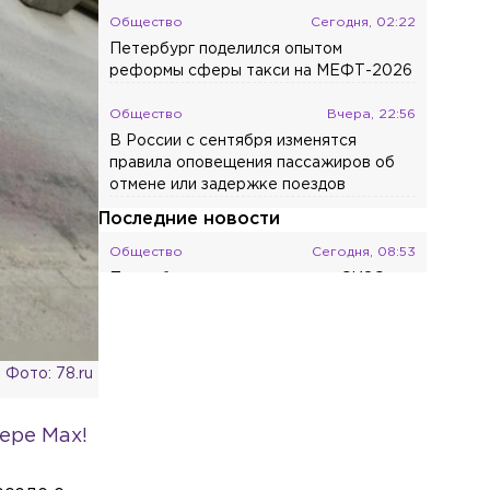
Общество
Сегодня, 02:22
Петербург поделился опытом
реформы сферы такси на МЕФТ-2026
Общество
Вчера, 22:56
В России с сентября изменятся
правила оповещения пассажиров об
отмене или задержке поездов
Последние новости
Общество
Сегодня, 08:53
Петербурженку отправили в СИЗО по
обвинению в хищении почти 1,5 млн
рублей у дочери
Общество
Сегодня, 08:44
Фото: 78.ru
Из-за полумарафона на выходных в
Петербурге ограничат движение по
ере Max!
ряду улиц
Происшествия
Сегодня, 08:41