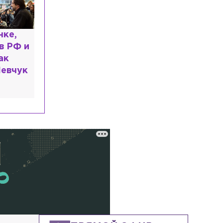
Петербурга
Экономика
Сегодня, 08:12
За месяц в Петербурге продали почти
полсотни новых автомобилей Volga
ь: что
Культура
Сегодня, 07:58
казали
Первый в России джазовый вуз может
появиться в Петербурге или Москве
Общество
Сегодня, 07:54
За год в России стало на 621 тыс.
больше работающих пенсионеров