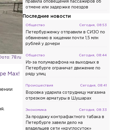
правила оповещения пассажиров об
отмене или задержке поездов
Последние новости
Общество
Сегодня, 08:53
Петербурженку отправили в СИЗО по
обвинению в хищении почти 1,5 млн
рублей у дочери
Общество
Сегодня, 08:44
Фото: 78.ru
Из-за полумарафона на выходных в
Петербурге ограничат движение по
ре Max!
ряду улиц
Происшествия
Сегодня, 08:41
чении
Воровка ударила сотрудницу магазина
отрезком арматуры в Шушарах
я.
Экономика
Сегодня, 08:33
За продажу контрафактного табака в
Петербурге завели дело на
владельцев сети «круглосуток»