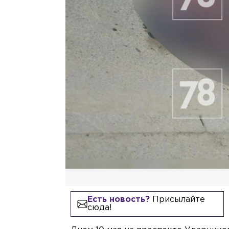
Есть новость?
Присылайте
сюда!