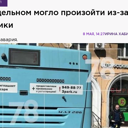
П
ельном могло произойти из-з
ики
8 МАЯ, 14:27
ИРИНА ХАБ
авария.