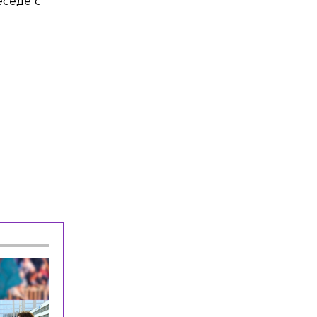
еседе с
Воровка ударила сотрудницу магазина
отрезком арматуры в Шушарах
Экономика
Сегодня, 08:33
За продажу контрафактного табака в
Петербурге завели дело на
владельцев сети «круглосуток»
Спорт
Сегодня, 08:24
Главный тренер «Зенита»
прокомментировал бойкот Соболева и
дал ему совет
Происшествия
Сегодня, 08:20
Полиция проводит проверку после
смертельного ДТП с тремя машинами
на КАД
Общество
Сегодня, 08:12
Рождение детей и сама жизнь стали
главными подарками для жителей