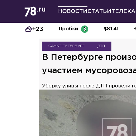
НОВОСТИ
СТАТЬИ
ТЕЛЕКА
+23
Пробки
3
$
81.41
САНКТ-ПЕТЕРБУРГ
ДТП
В Петербурге произо
участием мусоровоз
Уборку улицы после ДТП провели го