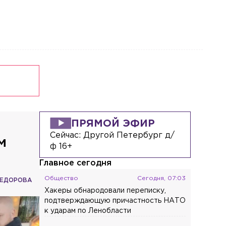
Первый в России джазовый вуз может
появиться в Петербурге или Москве
Общество
Сегодня, 07:54
За год в России стало на 621 тыс.
больше работающих пенсионеров
ПРЯМОЙ ЭФИР
Сейчас:
Другой Петербург д/
м
ф 16+
Главное сегодня
Общество
Сегодня, 07:03
ФЕДОРОВА
Хакеры обнародовали переписку,
подтверждающую причастность НАТО
к ударам по Ленобласти