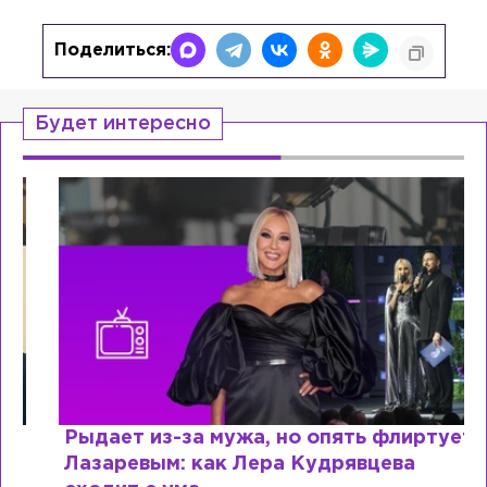
Поделиться:
Будет интересно
Рыдает из-за мужа, но опять флиртует с
Лазаревым: как Лера Кудрявцева