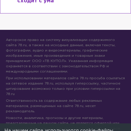
сходит с ума
Авторское право на систему визуализации содержимого
сайта 78.ru, а также на исходные данные, включая тексты,
фотографии, аудио и видеоматериалы, графические
изображения, иные произведения и товарные знаки
принадлежит ООО «ТВ КУПОЛ». Указанная информация
охраняется в соответствии с законодательством РФ и
международными соглашениями.
При использовании материалов сайта 78.ru просьба ссылаться
на сетевое издание 78.ru, используя гиперссылку, частичное
цитирование возможно только при условии гиперссылки на
78.ru
Ответственность за содержание любых рекламных
материалов, размещенных на сайте 78.ru, несет
рекламодатель.
Новости, аналитика, прогнозы и другие материалы,
представленные на данном сайте, не являются офертой или
рекомендацией к покупке или продаже каких-либо активов.
На нашем сайте используются cookie-файлы.