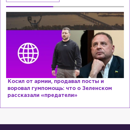
Рыдает из-за мужа, но опять флиртует
Лазаревым: как Лера Кудрявцева
сходит с ума