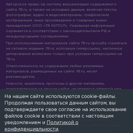
Авторское право на систему визуализации содержимого
сайта 78.ru, а также на исходные данные, включая тексты,
фотографии, аудио и видеоматериалы, графические
изображения, иные произведения и товарные знаки
принадлежит ООО «ТВ КУПОЛ». Указанная информация
охраняется в соответствии с законодательством РФ и
международными соглашениями.
При использовании материалов сайта 78.ru просьба ссылаться
на сетевое издание 78.ru, используя гиперссылку, частичное
цитирование возможно только при условии гиперссылки на
78.ru
Ответственность за содержание любых рекламных
материалов, размещенных на сайте 78.ru, несет
рекламодатель.
Новости, аналитика, прогнозы и другие материалы,
представленные на данном сайте, не являются офертой или
рекомендацией к покупке или продаже каких-либо активов.
На нашем сайте используются cookie-файлы.
Свидетельство о регистрации СМИ Эл № ФС77-71293 выдано
Продолжая пользоваться данным сайтом, вы
Роскомнадзором 17.10.2017
подтверждаете свое согласие на использование
Все права защищены © ООО «ТВ КУПОЛ»
2026
г.
файлов cookie в соответствии с настоящим
На 78.ru применяются рекомендательные технологии
уведомлением и
Политикой о
(информационные технологии предоставления информации
конфиденциальности
.
на основе сбора, систематизации и анализа сведений,